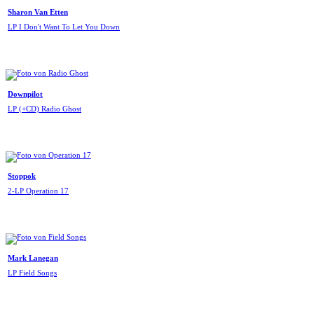
Sharon Van Etten
LP I Don't Want To Let You Down
Downpilot
LP (+CD) Radio Ghost
Stoppok
2-LP Operation 17
Mark Lanegan
LP Field Songs