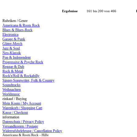
Ergebnisse
161 bis 200 von 466
Rubriken / Genre
Americana & Roots Rock
Blues & Blues-Rock
Electronica
Garage & Punk
Glitter-Merch
Jazz & Soul
Neo-Klassik
Pop & Independent
Progressive & Psyche Rock
Reggae & Dub
Rock & Metal
Rock'n'Roll & Rockabilly
Singer-Songwriter, Folk & Country
Soundtracks
Weihnachten
Worldmusic
einkauf / Buying
Mein Konto / My Account
Warenkorb / Shopping Cart
Kasse / Checkout
information
Datenschutz / Privacy Policy
Versandkosten / Postage
Widerrufsbelehrung / Cancellation Policy
Americana & Roots Rock - Hilfe