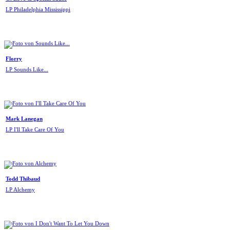
LP Philadelphia Mississippi
Florry
LP Sounds Like...
Mark Lanegan
LP I'll Take Care Of You
Todd Thibaud
LP Alchemy