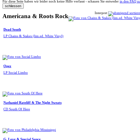
Für diese Seite haben wir leider noch keine Hilfe verfasst - schauen Sie entweder
in den FAQ n
Interpret
Americana & Roots Rock
Dead South
LP Chains & Stakes (lim.ed. White Vinyl)
Opez
LP Social Limbo
Nathaniel Rateliff & The Night Sweats
CD South Of Here
G. Love & Special Sauce