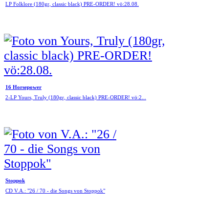
LP Folklore (180gr, classic black) PRE-ORDER! vö:28.08.
16 Horsepower
2-LP Yours, Truly (180gr, classic black) PRE-ORDER! vö:2...
Stoppok
CD V.A.: "26 / 70 - die Songs von Stoppok"