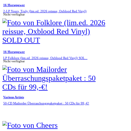
16 Horsepower
2-LP Yours, Truly (lim.ed. 2026 reissue, Oxblood Red Vinyl)
Nicht verfügbar
16 Horsepower
LP Folklore (lim.ed. 2026 reissue, Oxblood Red Vinyl) SOL...
Nicht verfügbar
Various Artists
50-CD Mailorder Überraschungspaketpaket : 50 CDs für 99,-€!