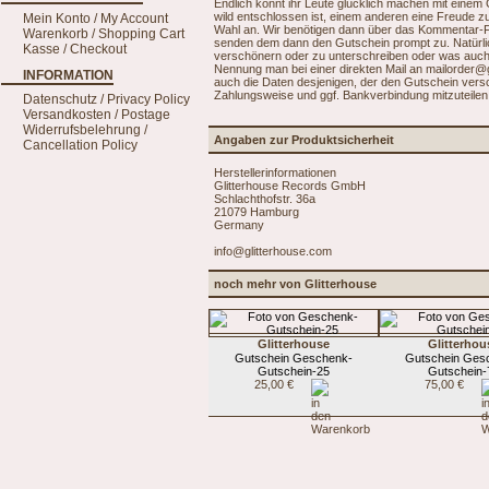
Endlich könnt ihr Leute glücklich machen mit einem G
wild entschlossen ist, einem anderen eine Freude z
Mein Konto / My Account
Wahl an. Wir benötigen dann über das Kommentar-Fe
Warenkorb / Shopping Cart
senden dem dann den Gutschein prompt zu. Natürli
Kasse / Checkout
verschönern oder zu unterschreiben oder was auch
Nennung man bei einer direkten Mail an mailorder@
INFORMATION
auch die Daten desjenigen, der den Gutschein versch
Zahlungsweise und ggf. Bankverbindung mitzuteile
Datenschutz / Privacy Policy
Versandkosten / Postage
Widerrufsbelehrung /
Angaben zur Produktsicherheit
Cancellation Policy
Herstellerinformationen
Glitterhouse Records GmbH
Schlachthofstr. 36a
21079 Hamburg
Germany
info@glitterhouse.com
noch mehr von Glitterhouse
Glitterhouse
Glitterhou
Gutschein Geschenk-
Gutschein Ges
Gutschein-25
Gutschein-
25,00 €
75,00 €