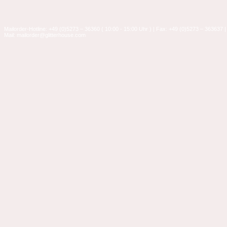
Mailorder-Hotline: +49 (0)5273 – 36360 ( 10:00 - 15:00 Uhr ) | Fax: +49 (0)5273 – 363637 |
Mail: mailorder@glitterhouse.com