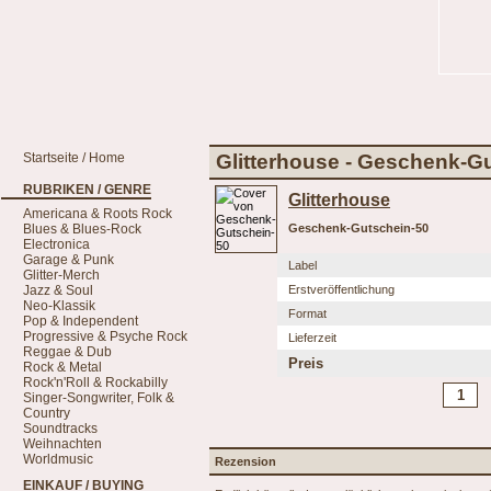
Startseite / Home
Glitterhouse - Geschenk-G
RUBRIKEN / GENRE
Glitterhouse
Americana & Roots Rock
Blues & Blues-Rock
Geschenk-Gutschein-50
Electronica
Garage & Punk
Label
Glitter-Merch
Jazz & Soul
Erstveröffentlichung
Neo-Klassik
Format
Pop & Independent
Progressive & Psyche Rock
Lieferzeit
Reggae & Dub
Preis
Rock & Metal
Rock'n'Roll & Rockabilly
Singer-Songwriter, Folk &
Country
Soundtracks
Weihnachten
Worldmusic
Rezension
EINKAUF / BUYING