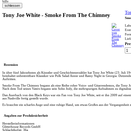
hilfe
To
Tony Joe White - Smoke From The Chimney
Smo
Labe
Erst
For
Lief
Pre
Rezension
In über fünf Jahrzehnten als Künstler und Geschichtenerzähler hat Tony Joe White (23. Juli
beinhaltet unbestreitbare Klassiker wie Polk Salad Annie und Rainy Night in Georgia. Dutzend
Auftritten.
Smoke From The Chimney begann als eine Reihe roher Voice- und Gitarrendemos, die Tony Joe
Nach dem Tod seines Vaters begann sein Sohn Jody, die mehrspurigen Aufnahmen zu digitalisie
Dan Auerbach von den Black Keys war ein Fan von Tony Joe White, seit er ihn 2009 auf einem
aus Nashville fertig gestellt wurde.
Es brauchte ein scharfes Auge und eine ruhige Hand, um etwas Großes aus der Vergangenheit z
Angaben zur Produktsicherheit
Herstellerinformationen
Glitterhouse Records GmbH
Schlachthofstr. 36a