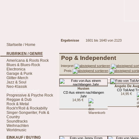
Ergebnisse
1601 bis 1640 von 2123
Startseite / Home
RUBRIKEN / GENRE
Pop & Independent
Americana & Roots Rock
Blues & Blues-Rock
Interpret
Electronica
Preis
Garage & Punk
Glitter-Merch
Jazz & Soul
Angelo De Aug
Neo-Klassik
Husten
CD Toil And Tr
Pop & Independent
CD Aus einem nachtlangen
14,95 €
Progressive & Psyche Rock
Jahr
Reggae & Dub
14,95 €
Rock & Metal
Rock'n'Roll & Rockabilly
Singer-Songwriter, Folk &
Country
Soundtracks
Weihnachten
Worldmusic
EINKAUF / BUYING