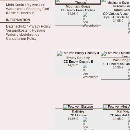
Mein Konto / My Account
Mountain Goats
Warenkorb / Shopping Cart
Adam Gre
CD Jenny From Thebes
Kasse / Checkout
14,95 €
CD Various Artists:
Style - A Tribute T
INFORMATION
14,95 €
Datenschutz / Privacy Policy
Versandkosten / Postage
Widerrufsbelehrung /
Cancellation Policy
Empty Country
Maxi Pongr
CD Empty Country II
CD I Mecht An Lan
14,95 €
14,95 €
Kaffkiez
Kaffkiez
CD Ekstase
CD Alles Auf A
14,95 €
14,95 €