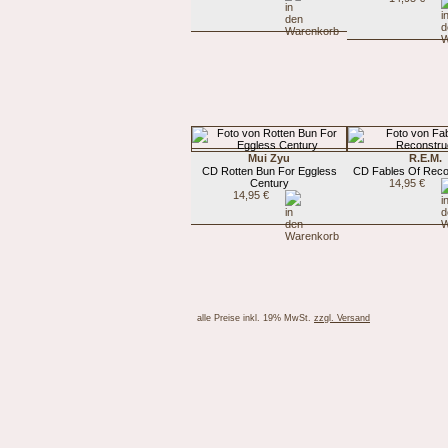
Mui Zyu
R.E.M.
CD Rotten Bun For Eggless
CD Fables Of Reco
Century
14,95 €
14,95 €
alle Preise inkl. 19% MwSt.
zzgl. Versand