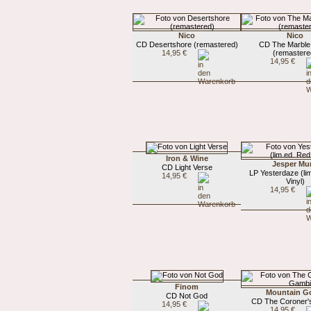
Nico
Nico
CD Desertshore (remastered)
CD The Marble
14,95 €
(remastere
14,95 €
Iron & Wine
Jesper Mu
CD Light Verse
LP Yesterdaze (li
14,95 €
Vinyl)
14,95 €
Finom
Mountain G
CD Not God
CD The Coroner'
14,95 €
14,95 €