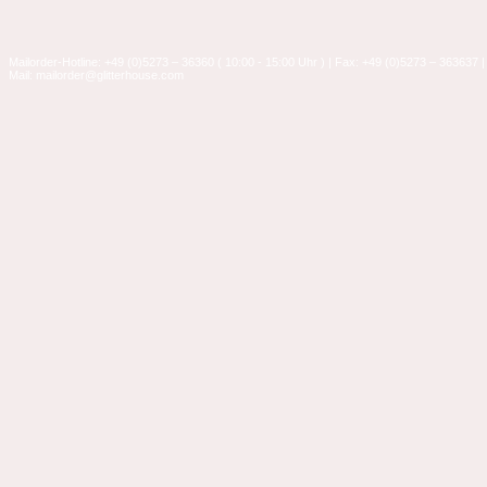
Mailorder-Hotline: +49 (0)5273 – 36360 ( 10:00 - 15:00 Uhr ) | Fax: +49 (0)5273 – 363637 |
Mail: mailorder@glitterhouse.com