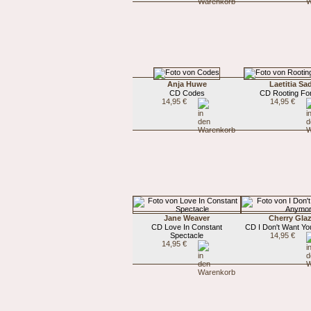
Anja Huwe
Laetitia Sad
CD Codes
CD Rooting Fo
14,95 €
14,95 €
Jane Weaver
Cherry Glaz
CD Love In Constant
CD I Don't Want Y
Spectacle
14,95 €
14,95 €