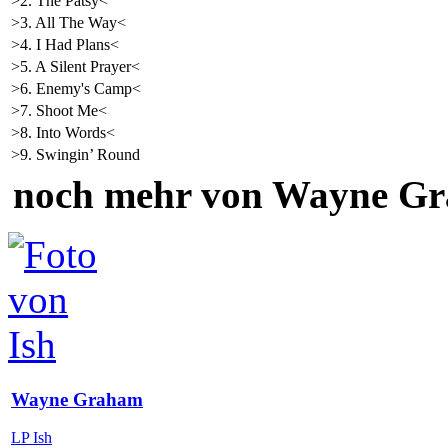
>2. The Patsy<
>3. All The Way<
>4. I Had Plans<
>5. A Silent Prayer<
>6. Enemy's Camp<
>7. Shoot Me<
>8. Into Words<
>9. Swingin’ Round
noch mehr von Wayne G
Wayne Graham
LP Ish