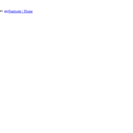
er:
aus
Startseite / Home