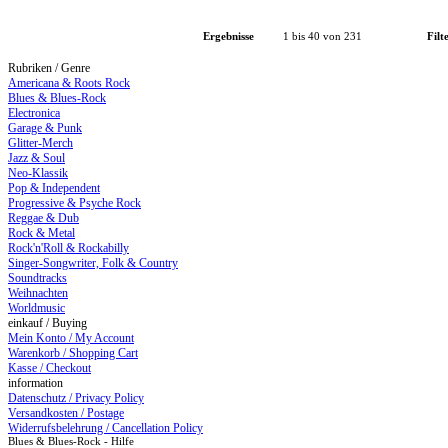
Ergebnisse
1 bis 40 von 231
Filt
Rubriken / Genre
Americana & Roots Rock
Blues & Blues-Rock
Electronica
Garage & Punk
Glitter-Merch
Jazz & Soul
Neo-Klassik
Pop & Independent
Progressive & Psyche Rock
Reggae & Dub
Rock & Metal
Rock'n'Roll & Rockabilly
Singer-Songwriter, Folk & Country
Soundtracks
Weihnachten
Worldmusic
einkauf / Buying
Mein Konto / My Account
Warenkorb / Shopping Cart
Kasse / Checkout
information
Datenschutz / Privacy Policy
Versandkosten / Postage
Widerrufsbelehrung / Cancellation Policy
Blues & Blues-Rock - Hilfe