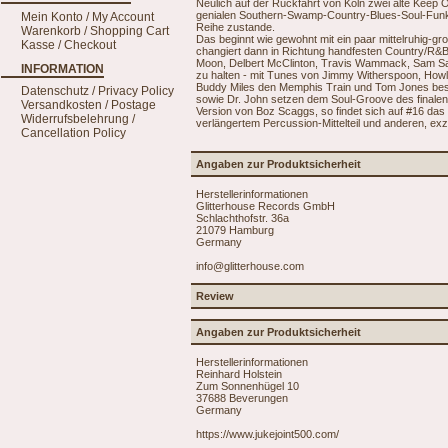
Neulich auf der Rückfahrt von Köln zwei alte Keep O
genialen Southern-Swamp-Country-Blues-Soul-Funk-M
Mein Konto / My Account
Reihe zustande.
Warenkorb / Shopping Cart
Das beginnt wie gewohnt mit ein paar mittelruhig-
Kasse / Checkout
changiert dann in Richtung handfesten Country/R
Moon, Delbert McClinton, Travis Wammack, Sam Sam
INFORMATION
zu halten - mit Tunes von Jimmy Witherspoon, Howl
Buddy Miles den Memphis Train und Tom Jones besin
Datenschutz / Privacy Policy
sowie Dr. John setzen dem Soul-Groove des finalen 
Versandkosten / Postage
Version von Boz Scaggs, so findet sich auf #16 das O
Widerrufsbelehrung /
verlängertem Percussion-Mittelteil und anderen, exz
Cancellation Policy
Angaben zur Produktsicherheit
Herstellerinformationen
Glitterhouse Records GmbH
Schlachthofstr. 36a
21079 Hamburg
Germany
info@glitterhouse.com
Review
Angaben zur Produktsicherheit
Herstellerinformationen
Reinhard Holstein
Zum Sonnenhügel 10
37688 Beverungen
Germany
https://www.jukejoint500.com/