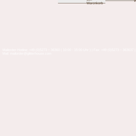
Mailorder-Hotline: +49 (0)5273 – 36360 ( 10:00 - 15:00 Uhr ) | Fax: +49 (0)5273 – 363637 |
Mail: mailorder@glitterhouse.com