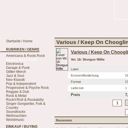
Startseite / Home
Various / Keep On Chooglin'
RUBRIKEN / GENRE
Various / Keep On Choogli
Americana & Roots Rock
Blues & Blues-Rock
Vol. 16: Shotgun Willie
Electronica
Garage & Punk
Label
Glitter-Merch
Jazz & Soul
Erstveröffentlichung
0
Neo-Klassik
Format
C
Pop & Independent
Progressive & Psyche Rock
Lieferzeit
1
Reggae & Dub
Preis
7
Rock & Metal
Rock'n'Roll & Rockabilly
Singer-Songwriter, Folk &
Country
Soundtracks
Weihnachten
Worldmusic
Rezension
EINKAUF / BUYING