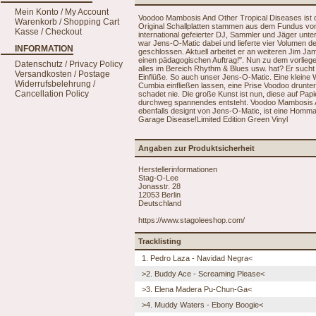
Mein Konto / My Account
Voodoo Mambosis And Other Tropical Diseases ist de
Warenkorb / Shopping Cart
Original Schallplatten stammen aus dem Fundus von
Kasse / Checkout
international gefeierter DJ, Sammler und Jäger unt
war Jens-O-Matic dabei und lieferte vier Volumen de
INFORMATION
geschlossen. Aktuell arbeitet er an weiteren Jim Ja
einen pädagogischen Auftrag!". Nun zu dem vorlie
Datenschutz / Privacy Policy
alles im Bereich Rhythm & Blues usw. hat? Er sucht
Versandkosten / Postage
Einflüße. So auch unser Jens-O-Matic. Eine kleine
Widerrufsbelehrung /
Cumbia einfließen lassen, eine Prise Voodoo drunter 
Cancellation Policy
schadet nie. Die große Kunst ist nun, diese auf Pap
durchweg spannendes entsteht. Voodoo Mambosis And
ebenfalls designt von Jens-O-Matic, ist eine Homm
Garage Disease!Limited Edition Green Vinyl
Angaben zur Produktsicherheit
Herstellerinformationen
Stag-O-Lee
Jonasstr. 28
12053 Berlin
Deutschland
https://www.stagoleeshop.com/
Tracklisting
1. Pedro Laza - Navidad Negra<
>2. Buddy Ace - Screaming Please<
>3. Elena Madera Pu-Chun-Ga<
>4. Muddy Waters - Ebony Boogie<