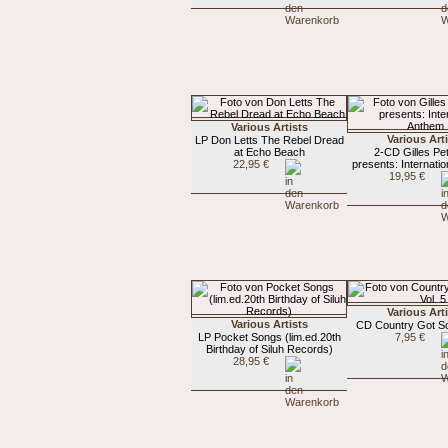
Various Artists
Various Art
LP Don Letts The Rebel Dread
at Echo Beach
2-CD Gilles Pe
22,95 €
presents: Internati
19,95 €
Various Art
Various Artists
CD Country Got Sou
LP Pocket Songs (lim.ed.20th
7,95 €
Birthday of Siluh Records)
28,95 €