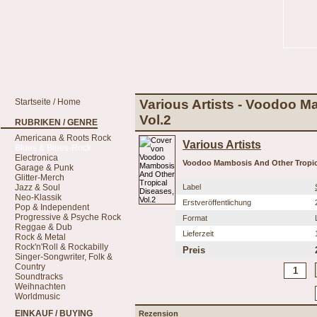
Startseite / Home
Various Artists - Voodoo M
Vol.2
RUBRIKEN / GENRE
Americana & Roots Rock
Various Artists
Blues & Blues-Rock
Electronica
Voodoo Mambosis And Other Tropica
Garage & Punk
Glitter-Merch
Jazz & Soul
Label
Neo-Klassik
Erstveröffentlichung
Pop & Independent
Progressive & Psyche Rock
Format
Reggae & Dub
Lieferzeit
Rock & Metal
Rock'n'Roll & Rockabilly
Preis
Singer-Songwriter, Folk &
Country
Soundtracks
Weihnachten
Worldmusic
EINKAUF / BUYING
Rezension