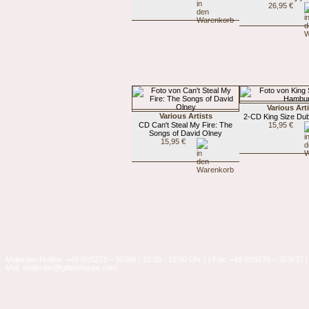
26,95 €
Various Art
Various Artists
2-CD King Size Du
CD Can't Steal My Fire: The
15,95 €
Songs of David Olney
15,95 €
Mailorder-Hotline: +49 (0)5273 – 36360 ( 10:00 - 15:00 Uhr ) | Fax: +49 (0)5273 – 363637 |
Mail: mailorder@glitterhouse.com