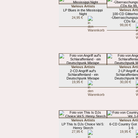
Various Artists
Various Art
LP Blues in the Mississippi
Night
100-CD Glitterh
24,95 €
-Überraschungspa
CDs für..
99,00 €
Various Artists
Various Art
2-CD Angriff auf's
2-LP Angriff 
Schlaraffenland - ein
Schlaraffenland
Deutschpunk Mixtape
Deutschpunk M
19,95 €
30,00 €
Various Artists
Various Art
LP This Is DJs Choice Vol 5:
6-CD Country Got S
Henry Storch
1-6
27,95 €
19,95 €