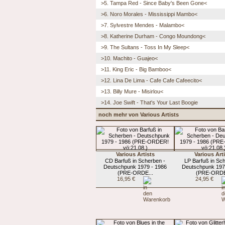
>5. Tampa Red - Since Baby's Been Gone<
>6. Noro Morales - Mississippi Mambo<
>7. Sylvestre Mendes - Malambo<
>8. Katherine Durham - Congo Moundong<
>9. The Sultans - Toss In My Sleep<
>10. Machito - Guajeo<
>11. King Eric - Big Bamboo<
>12. Lina De Lima - Cafe Cafe Cafeecito<
>13. Billy Mure - Misirlou<
>14. Joe Swift - That's Your Last Boogie
noch mehr von Various Artists
Various Artists
Various Art
CD Barfuß in Scherben -
LP Barfuß in Sc
Deutschpunk 1979 - 1986
Deutschpunk 197
(PRE-ORDE...
(PRE-ORDE
16,95 €
24,95 €