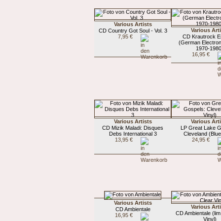
Various Artists
Various Art
CD Country Got Soul - Vol. 3
7,95 €
CD Krautrock E
(German Electron
1970-1980
16,95 €
Various Artists
Various Art
CD Mizik Maladi: Disques
LP Great Lake G
Debs International 3
Cleveland (Blue
13,95 €
24,95 €
Various Artists
Various Art
CD Ambientale
CD Ambientale (lim
16,95 €
Vinyl)