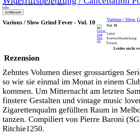
Widerrufsbelehrung / Cancellation P
Various / Slow Grind Fever: Vol. 10 - Hilfe
hilfe
Various / Slow 
Various / Slow Grind Fever - Vol. 10
Vol. 10
Label
Erstveröffentlichung
Format
Leider nicht ve
Rezension
Zehntes Volumen dieser grossartigen Ser
so wie sie einmal im Monat in einem Club
kommen. Um Mitternacht am letzten Sam
finstere Gestalten und vintage music love
Zigarettenqualm gefüllten Raum in Melbo
tanzen. Compiliert von Pierre Baroni (S
Ritchie1250.