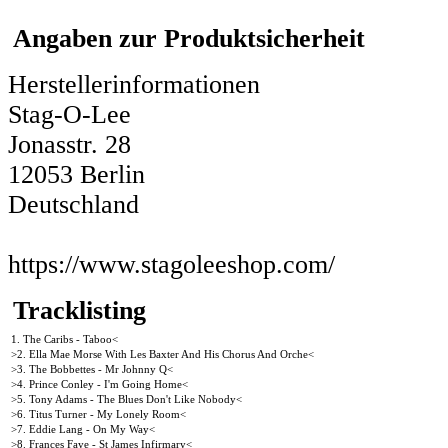
Angaben zur Produktsicherheit
Herstellerinformationen
Stag-O-Lee
Jonasstr. 28
12053 Berlin
Deutschland
https://www.stagoleeshop.com/
Tracklisting
1. The Caribs - Taboo<
>2. Ella Mae Morse With Les Baxter And His Chorus And Orche<
>3. The Bobbettes - Mr Johnny Q<
>4. Prince Conley - I'm Going Home<
>5. Tony Adams - The Blues Don't Like Nobody<
>6. Titus Turner - My Lonely Room<
>7. Eddie Lang - On My Way<
>8. Frances Faye - St James Infirmary<