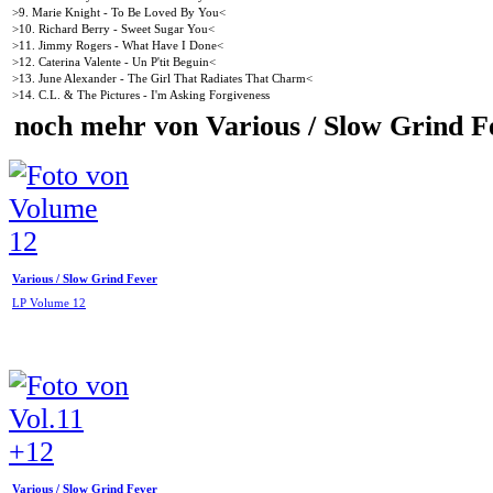
>9. Marie Knight - To Be Loved By You<
>10. Richard Berry - Sweet Sugar You<
>11. Jimmy Rogers - What Have I Done<
>12. Caterina Valente - Un P'tit Beguin<
>13. June Alexander - The Girl That Radiates That Charm<
>14. C.L. & The Pictures - I'm Asking Forgiveness
noch mehr von Various / Slow Grind F
Various / Slow Grind Fever
LP Volume 12
Various / Slow Grind Fever