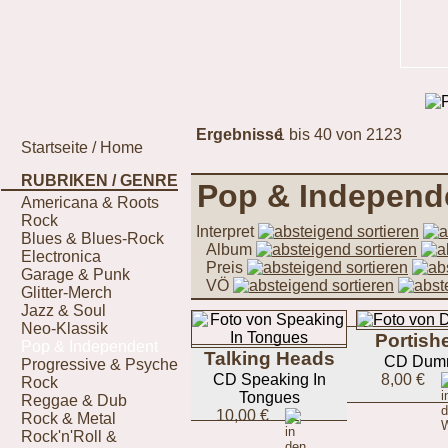
Ergebnisse
1 bis 40 von 2123
Startseite / Home
RUBRIKEN / GENRE
Pop & Independ
Americana & Roots
Rock
Interpret
Blues & Blues-Rock
Album
Electronica
Preis
Garage & Punk
VÖ
Glitter-Merch
Jazz & Soul
Neo-Klassik
Portish
Pop & Independent
Talking Heads
CD Dum
Progressive & Psyche
CD Speaking In
8,00 €
Rock
Tongues
Reggae & Dub
10,00 €
Rock & Metal
Rock'n'Roll &