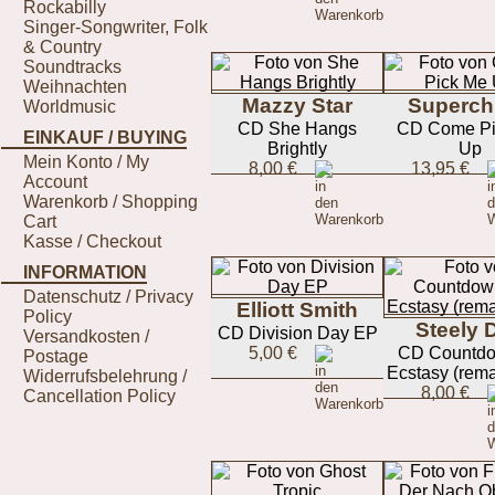
Rockabilly
Singer-Songwriter, Folk
& Country
Soundtracks
Weihnachten
Mazzy Star
Superch
Worldmusic
CD She Hangs
CD Come Pi
EINKAUF / BUYING
Brightly
Up
Mein Konto / My
8,00 €
13,95 €
Account
Warenkorb / Shopping
Cart
Kasse / Checkout
INFORMATION
Datenschutz / Privacy
Elliott Smith
Policy
Steely 
CD Division Day EP
Versandkosten /
5,00 €
CD Countdo
Postage
Ecstasy (rema
Widerrufsbelehrung /
8,00 €
Cancellation Policy