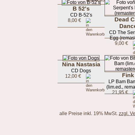
B 52's
CD B-52's
Dead C
8,00 €
Danc
CD The Ser
Egg (remas
9,00 €
Nina Nastasia
CD Dogs
Fink
12,00 €
LP Bam Ba
(lim.ed., rem
21,95 €
alle Preise inkl. 19% MwSt.
zzgl. V