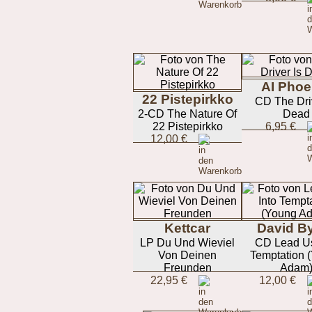
AI Phoe
22 Pistepirkko
CD The Driv
2-CD The Nature Of
Dead
22 Pistepirkko
6,95 €
12,00 €
Kettcar
David B
LP Du Und Wieviel
CD Lead Us
Von Deinen
Temptation 
Freunden
Adam
22,95 €
12,00 €