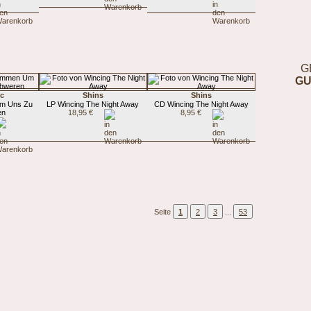
G
GU
ic
Shins
Shins
m Uns Zu
LP Wincing The Night Away
CD Wincing The Night Away
en
18,95 €
8,95 €
Seite
1
2
3
...
53