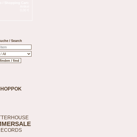
 / Shopping Cart:
Artikel
0,00 €
uche / Search
SHOPPOK
TTERHOUSE
MMERSALE
RECORDS