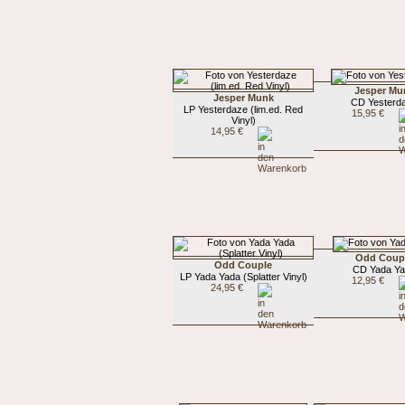
Jesper Mu
Jesper Munk
CD Yesterd
LP Yesterdaze (lim.ed. Red
15,95 €
Vinyl)
14,95 €
Odd Coup
Odd Couple
CD Yada Y
LP Yada Yada (Splatter Vinyl)
12,95 €
24,95 €