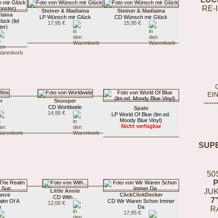
RE-
Steiner & Madlaina
Steiner & Madlaina
laina
LP Wünsch mir Glück
CD Wünsch mir Glück
ück (ltd
17,95 €
15,95 €
ter)
EI
r
Snooper
-----
CD Worldwide
Spain
14,95 €
LP World Of Blue (lim.ed.
Moody Blue Vinyl)
Nicht verfügbar
SUP
50
JUK
Little Annie
ance
ClickClickDecker
CD With...
7
alm Of A
CD Wir Waren Schon Immer
12,00 €
n
Da
R
17,95 €