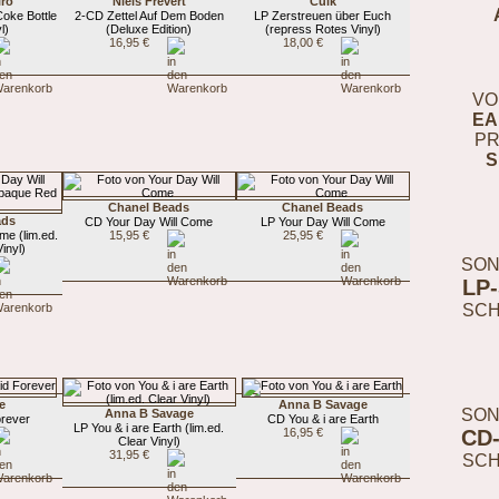
iro
Niels Frevert
Culk
Coke Bottle
2-CD Zettel Auf Dem Boden
LP Zerstreuen über Euch
l)
(Deluxe Edition)
(repress Rotes Vinyl)
16,95 €
18,00 €
VO
EA
PR
S
Chanel Beads
Chanel Beads
ads
CD Your Day Will Come
LP Your Day Will Come
me (lim.ed.
15,95 €
25,95 €
inyl)
SON
LP
SC
e
Anna B Savage
SON
Anna B Savage
orever
CD You & i are Earth
LP You & i are Earth (lim.ed.
CD
16,95 €
Clear Vinyl)
31,95 €
SC