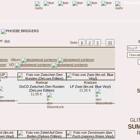
Warenkorb
er:
aus
S
Seite
1
2
3
...
53
Album
VÖ
n
Kettcar
Kratzen
_
DoCD Zwischen Den Runden
LP Zwei (lim.ed. Blue Vinyl)
(DeLuxe Edition)
21,95 €
11,95 €
GLI
SU