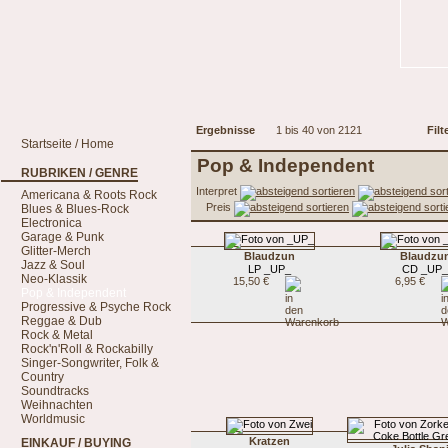
Ergebnisse
1 bis 40 von 2121
Filt
Startseite / Home
Pop & Independent
RUBRIKEN / GENRE
Interpret
Americana & Roots Rock
Preis
Blues & Blues-Rock
Electronica
Garage & Punk
Glitter-Merch
Blaudzun
Blaudzu
Jazz & Soul
LP _UP_
CD _UP
Neo-Klassik
15,50 €
6,95 €
Pop & Independent
Progressive & Psyche Rock
Reggae & Dub
Rock & Metal
Rock'n'Roll & Rockabilly
Singer-Songwriter, Folk &
Country
Soundtracks
Weihnachten
Worldmusic
Kratzen
EINKAUF / BUYING