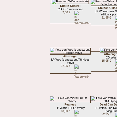
Kristin Kontrol
Steiner & Mad
CD X-Communicate
LP Wünsch mir Gl
7,00 €
edition + pos
21,95 €
Attwenge
Attwenger
CD Wos
LP Wos (transparent Türkises
15,95 €
Vinyl)
22,95 €
Peaness
Dead Can D
LP World Full Of Worry
LP Within The Re
18,00 €
Dying Su
22,95 €