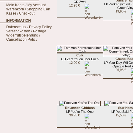
Julia Shap
CD Zwei
LP Zorked (lim.ed. 
Mein Konto / My Account
12,95 €
Green Viny
Warenkorb / Shopping Cart
19,95 €
Kasse / Checkout
INFORMATION
Datenschutz / Privacy Policy
Versandkosten / Postage
Widerrufsbelehrung /
Cancellation Policy
Culk
Chanel Be
CD Zerstreuen über Euch
12,00 €
LP Your Day Will Co
Opaque Red V
26,95 €
Rhiannon Giddens
Star Hors
LP You're The One
LP You Said F
30,95 €
15,50 €