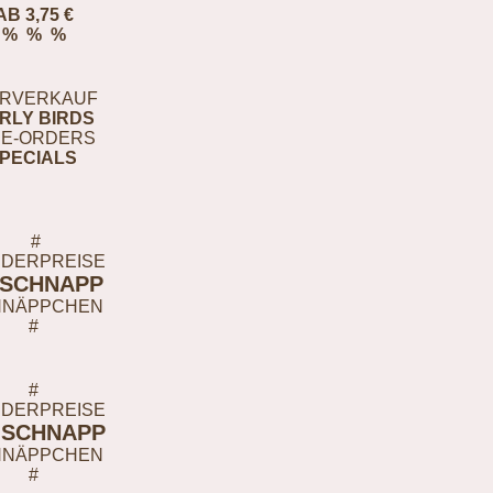
AB 3,75 €
% % %
RVERKAUF
RLY BIRDS
E-ORDERS
PECIALS
#
DERPREISE
-SCHNAPP
HNÄPPCHEN
#
#
DERPREISE
-SCHNAPP
HNÄPPCHEN
#