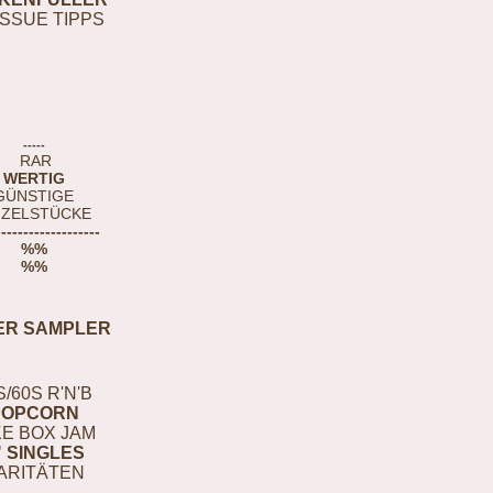
ISSUE TIPPS
-----
RAR
WERTIG
GÜNSTIGE
NZELSTÜCKE
-------------------
%%
%%
ER SAMPLER
S/60S R'N'B
POPCORN
E BOX JAM
" SINGLES
ARITÄTEN