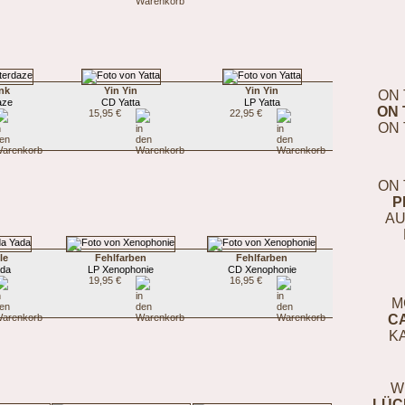
nk
Yin Yin
Yin Yin
ON 
aze
CD Yatta
LP Yatta
ON 
15,95 €
22,95 €
ON 
ON 
P
AU
le
Fehlfarben
Fehlfarben
ada
LP Xenophonie
CD Xenophonie
19,95 €
16,95 €
M
C
K
W
LÜC