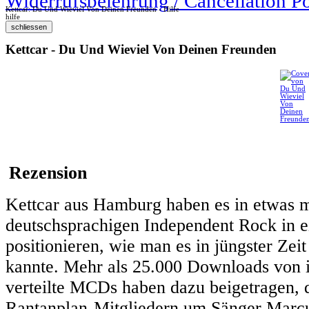
Widerrufsbelehrung / Cancellation P
Kettcar: Du Und Wieviel Von Deinen Freunden - Hilfe
hilfe
Kettcar - Du Und Wieviel Von Deinen Freunden
Rezension
Kettcar aus Hamburg haben es in etwas me
deutschsprachigen Independent Rock in 
positionieren, wie man es in jüngster Ze
kannte. Mehr als 25.000 Downloads von 
verteilte MCDs haben dazu beigetragen, 
Rantanplan-Mitgliedern um Sänger Marc