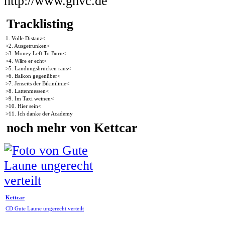
http://www.ghvc.de
Tracklisting
1. Volle Distanz<
>2. Ausgetrunken<
>3. Money Left To Burn<
>4. Wäre er echt<
>5. Landungsbrücken raus<
>6. Balkon gegenüber<
>7. Jenseits der Bikinilinie<
>8. Lattenmessen<
>9. Im Taxi weinen<
>10. Hier sein<
>11. Ich danke der Academy
noch mehr von Kettcar
Kettcar
CD Gute Laune ungerecht verteilt