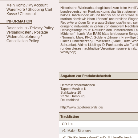
Mein Konto / My Account
Historische Werkschau begleitend zum beim Ventil 
Warenkorb / Shopping Cart
bundesdeutschen Punkrocktums das lässt staunen u
Kasse / Checkout
halbes Jahrhundert alt und hat bis heute echt was 
sterben damit wir leben können” unsterbliche Slogan
INFORMATION
Retro-Vergnügen für ergraute Zeitgenoss*innen, sond
dringend notwendig in Zeiten von dumpfem Rechtsru
Datenschutz / Privacy Policy
Lieblingssongs raus: Natürlich den unsterblichen Ti
Versandkosten / Postage
Mädchen“, hach. Von EA80 hätte ich bessere Songs a
Widerrufsbelehrung /
(Normahl, Male, KFC, Goldene Zitronen, Freiwillige 
Cancellation Policy
Eimer Hühnerherzen), Politisches (Slime, Dritte Wa
Schranke). Alltime Lieblings-D-Punkbands wie Fami
runden dieses nachhaltige Vergnügen souverän ab. 
Whirlypop)
Angaben zur Produktsicherheit
Herstellerinformationen
Tapete Musik e.K.
Stahltwiete 10
22761 Hamburg
Deutschland
http://www.tapeterecords.de/
Tracklisting
CD 1:<
>1. Male - Sirenen<
>2. Die Radierer - Angriff auf's Schlaraffenland<