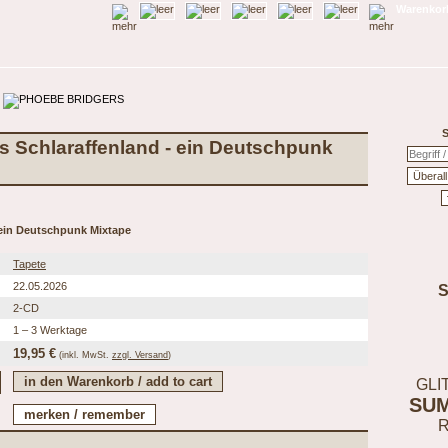
Warenkorb
S
uf's Schlaraffenland - ein Deutschpunk
- ein Deutschpunk Mixtape
Tapete
22.05.2026
2-CD
1 – 3 Werktage
19,95 €
(inkl.
MwSt.
zzgl. Versand
)
GLI
SU