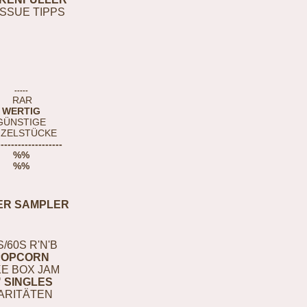
ISSUE TIPPS
-----
RAR
WERTIG
GÜNSTIGE
NZELSTÜCKE
-------------------
%%
%%
ER SAMPLER
S/60S R'N'B
POPCORN
E BOX JAM
" SINGLES
ARITÄTEN