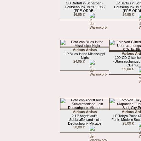
CD Barfuß in Scherben -
LP Barfuß in Sc
Deutschpunk 1979 - 1986
Deutschpunk 197
(PRE-ORDE...
(PRE-ORDE
16,95 €
24,95 €
Various Artists
Various Art
LP Blues in the Mississippi
Night
100-CD Glitterh
24,95 €
-Überraschungspa
CDs für..
99,00 €
Various Artists
Various Art
2-LP Angriff auf's
LP Tokyo Pulse (
Schlaraffenland - ein
Funk, Modern Soul,
Deutschpunk Mixtape
25,00 €
30,00 €