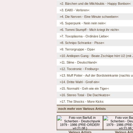
>2. Bärchen und die Milchbubis - Happy Bonbon<
>3. EA80 - Verloren<
>4. Die Nerven - Eine Minute schweben<
>5. Superpunk - Nein nein nein<
>6. Tommi Stumpff - Mich kriegt ihr nicht<
>7. Toxoplasma - Ordinäre Liebe<
>8. Schnipo Schranke - Pisse<
>9. Terrorgruppe - Opa<
>10. Antilopen Gang - Beate Zschäpe hört U2 (mit
>11. Slime - Deutschland<
>12. Tocotronic - Freiburg<
>13. Muff Potter - Auf der Bordsteinkante (nachts u
>14. Dritte Wahl - Greif ein<
>15. Normahl - Geh wie ein Tiger<
>16. Stereo Total - Die Dachkatze<
>17. The Shocks - More Kicks
noch mehr von Various Artists
Various Artists
Various Art