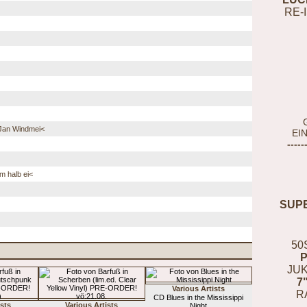
RE-
 Jan Windmei<
EI
-----
m halb ei<
SUP
50
JUK
7
Various Artists
R
CD Blues in the Mississippi
ists
Various Artists
Night