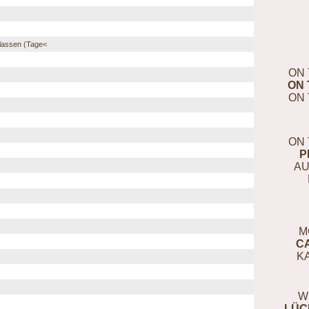
lassen (Tage<
ON 
ON 
ON 
ON 
P
AU
M
C
K
W
LÜC