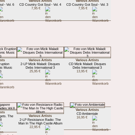
ists
Various Artists
Various Artists
l - Vol. 6
CD Country Got Soul - Vol. 4
CD Country Got Soul - Vol. 3
7,95 €
7,95 €
ists
Various Artists
Various Artists
ruption
2-LP Mizik Maladi: Disques
CD Mizik Maladi: Disques
ic Music
Debs International 3
Debs International 3
)
25,95 €
13,95 €
Various Artists
ists
CD Ambientale
Various Artists
gets. The
16,95 €
II
2-LP Resistance Radio: The
Man In The High Castle Album
22,95 €