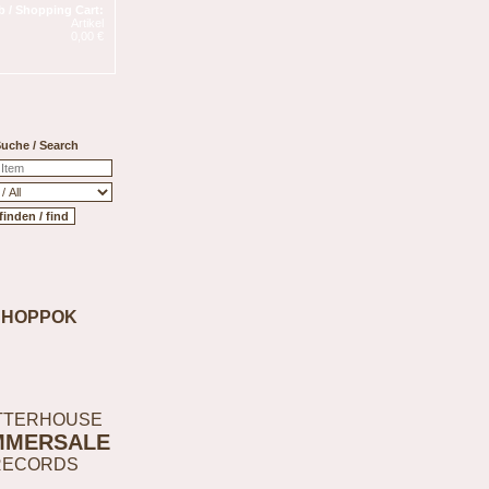
 / Shopping Cart:
Artikel
0,00 €
uche / Search
SHOPPOK
TTERHOUSE
MMERSALE
RECORDS