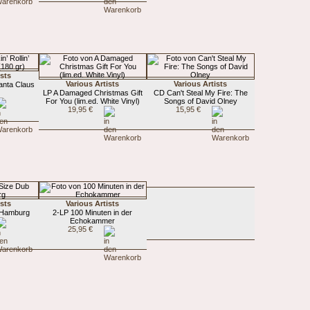
ists
Various Artists
Various Artists
Santa Claus
LP A Damaged Christmas Gift
CD Can't Steal My Fire: The
For You (lim.ed. White Vinyl)
Songs of David Olney
19,95 €
15,95 €
ists
Various Artists
 Hamburg
2-LP 100 Minuten in der
Echokammer
25,95 €