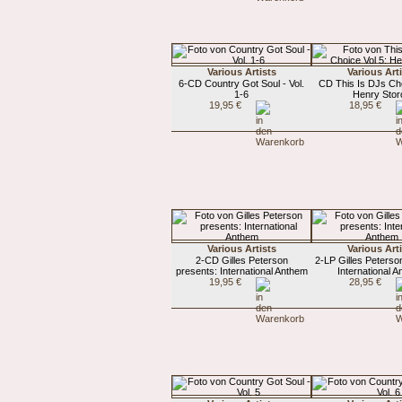
Various Artists
Various Art
6-CD Country Got Soul - Vol.
CD This Is DJs Cho
1-6
Henry Stor
19,95 €
18,95 €
Various Artists
Various Art
2-CD Gilles Peterson
2-LP Gilles Peterso
presents: International Anthem
International 
19,95 €
28,95 €