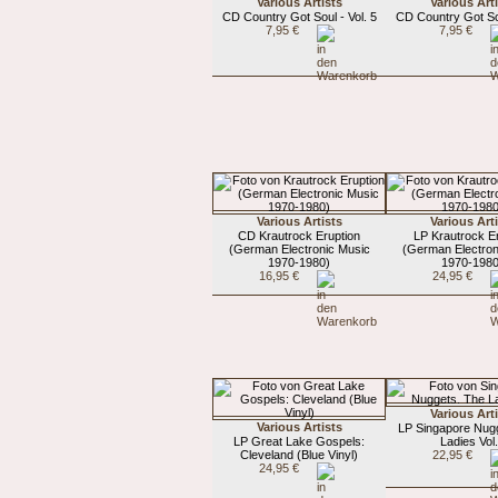
Various Artists
Various Art
CD Country Got Soul - Vol. 5
CD Country Got Sou
7,95 €
7,95 €
Various Artists
Various Art
CD Krautrock Eruption
LP Krautrock E
(German Electronic Music
(German Electron
1970-1980)
1970-1980
16,95 €
24,95 €
Various Art
Various Artists
LP Singapore Nug
LP Great Lake Gospels:
Ladies Vol.
Cleveland (Blue Vinyl)
22,95 €
24,95 €