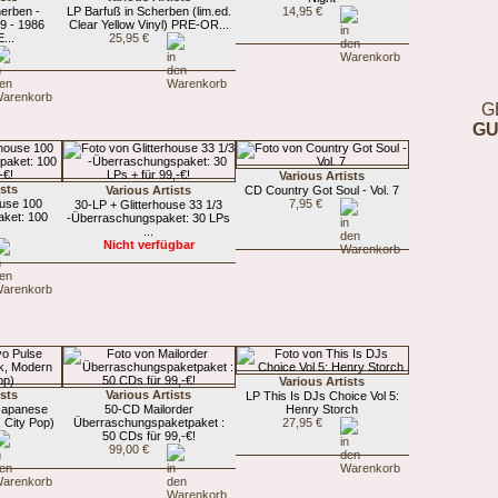
herben -
LP Barfuß in Scherben (lim.ed.
14,95 €
9 - 1986
Clear Yellow Vinyl) PRE-OR...
...
25,95 €
G
GU
Various Artists
ists
Various Artists
CD Country Got Soul - Vol. 7
ouse 100
7,95 €
30-LP + Glitterhouse 33 1/3
ket: 100
-Überraschungspaket: 30 LPs
.
...
Nicht verfügbar
Various Artists
ists
Various Artists
LP This Is DJs Choice Vol 5:
Japanese
50-CD Mailorder
Henry Storch
 City Pop)
Überraschungspaketpaket :
27,95 €
50 CDs für 99,-€!
99,00 €