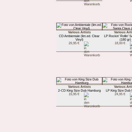
Various Artists
Various Art
CD Ambientale (lim.ed. Clear
LP Rockin’ Rollin’ 
Vinyl)
(180 gr)
26,95 €
18,00 €
Various Artists
Various Art
2-CD King Size Dub Hamburg
LP King Size Dub
15,95 €
24,95 €