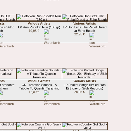
ists
Various Artists
Various Artists
ice Vol 5:
LP Run Rudolph Run (180 gr)
LP Don Letts The Rebel Dread
ch
19,95 €
at Echo Beach
22,95 €
ists
Various Artists
Various Artists
n presents:
CD Tarantino Sounds - A
LP Pocket Songs (lim.ed.20th
Anthem
Tribute To Quentin Tarantino
Birthday of Siluh Records)
12,00 €
28,95 €