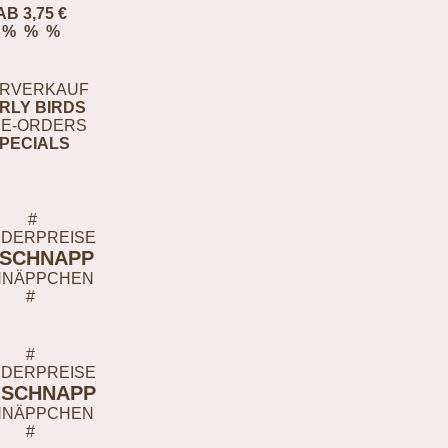
AB 3,75 €
% % %
RVERKAUF
RLY BIRDS
E-ORDERS
PECIALS
#
DERPREISE
-SCHNAPP
HNÄPPCHEN
#
#
DERPREISE
-SCHNAPP
HNÄPPCHEN
#