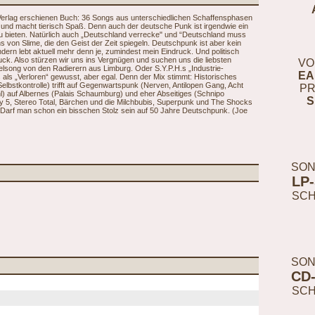
Verlag erschienen Buch: 36 Songs aus unterschiedlichen Schaffensphasen
nd macht tierisch Spaß. Denn auch der deutsche Punk ist irgendwie ein
zu bieten. Natürlich auch „Deutschland verrecke" und “Deutschland muss
s von Slime, die den Geist der Zeit spiegeln. Deutschpunk ist aber kein
ern lebt aktuell mehr denn je, zumindest mein Eindruck. Und politisch
ck. Also stürzen wir uns ins Vergnügen und suchen uns die liebsten
VO
telsong von den Radierern aus Limburg. Oder S.Y.P.H.s „Industrie-
EA
ls „Verloren“ gewusst, aber egal. Denn der Mix stimmt: Historisches
Selbstkontrolle) trifft auf Gegenwartspunk (Nerven, Antilopen Gang, Acht
PR
hl) auf Albernes (Palais Schaumburg) und eher Abseitiges (Schnipo
S
ly 5, Stereo Total, Bärchen und die Milchbubis, Superpunk und The Shocks
Darf man schon ein bisschen Stolz sein auf 50 Jahre Deutschpunk. (Joe
SON
LP
SC
SON
CD
SC