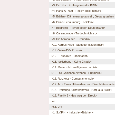
>3. Der KFc - Gefangen in der BRD<
>4. Hans-A-Plast - Rock'n Roll Freitag<
>5. Brüllen - Dämmerung canceln, Gesang stehen 
>6. Palais Schaumburg - Telefon<
>7. Egotronic - Raven gegen Deutschland<
>8. Carambolage - Tu doch nicht so<
>9. Die Aeronauten - Freundin<
>10. Korpus Kristi - Stadt der blauen Eier<
>11. Östro 430- Zu cool<
>12. ... but alive - Ohnmacht<
>13. Isolierband - Keine Gnade<
>14. Mutter - Ich weiß ja wer du bist<
>15. Die Goldenen Zitronen - Flimmern<
>16. Rotzkotz - Computamensch<
>17. Acht Eimer Hühnerherzen - Eisenhüttenstadt<
>18. Freiwillige Selbstkontrolle - Herz aus Stein<
>19. Family 5 - Hau weg den Dreck<
><
>CD 2:<
>1. S.Y.P.H. - Industrie-Mädchen<