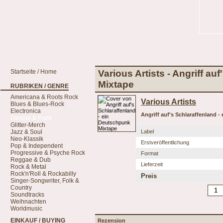
Startseite / Home
Various Artists - Angriff a
Mixtape
RUBRIKEN / GENRE
Americana & Roots Rock
Various Artists
Blues & Blues-Rock
Electronica
Angriff auf's Schlaraffenland 
Garage & Punk
Glitter-Merch
Jazz & Soul
Label
Neo-Klassik
Erstveröffentlichung
Pop & Independent
Progressive & Psyche Rock
Format
Reggae & Dub
Lieferzeit
Rock & Metal
Rock'n'Roll & Rockabilly
Preis
Singer-Songwriter, Folk &
Country
Soundtracks
Weihnachten
Worldmusic
EINKAUF / BUYING
Rezension