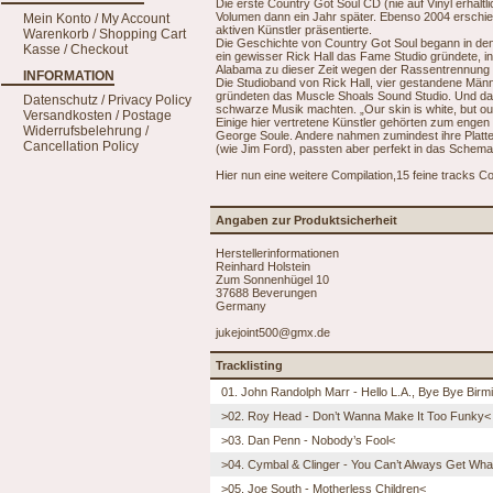
Die erste Country Got Soul CD (nie auf Vinyl erhäl
Volumen dann ein Jahr später. Ebenso 2004 erschi
Mein Konto / My Account
aktiven Künstler präsentierte.
Warenkorb / Shopping Cart
Die Geschichte von Country Got Soul begann in den
Kasse / Checkout
ein gewisser Rick Hall das Fame Studio gründete,
Alabama zu dieser Zeit wegen der Rassentrennung n
INFORMATION
Die Studioband von Rick Hall, vier gestandene Män
gründeten das Muscle Shoals Sound Studio. Und das
Datenschutz / Privacy Policy
schwarze Musik machten. „Our skin is white, but our
Versandkosten / Postage
Einige hier vertretene Künstler gehörten zum enge
Widerrufsbelehrung /
George Soule. Andere nahmen zumindest ihre Platten 
Cancellation Policy
(wie Jim Ford), passten aber perfekt in das Schema
Hier nun eine weitere Compilation,15 feine tracks C
Angaben zur Produktsicherheit
Herstellerinformationen
Reinhard Holstein
Zum Sonnenhügel 10
37688 Beverungen
Germany
jukejoint500@gmx.de
Tracklisting
01. John Randolph Marr - Hello L.A., Bye Bye Bir
>02. Roy Head - Don’t Wanna Make It Too Funky<
>03. Dan Penn - Nobody’s Fool<
>04. Cymbal & Clinger - You Can’t Always Get Wh
>05. Joe South - Motherless Children<