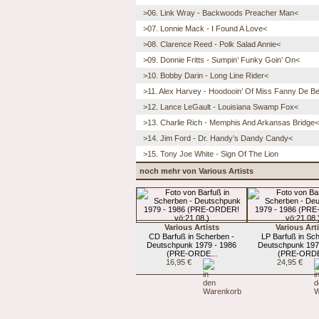
>06. Link Wray - Backwoods Preacher Man<
>07. Lonnie Mack - I Found A Love<
>08. Clarence Reed - Polk Salad Annie<
>09. Donnie Fritts - Sumpin’ Funky Goin’ On<
>10. Bobby Darin - Long Line Rider<
>11. Alex Harvey - Hoodooin’ Of Miss Fanny De B
>12. Lance LeGault - Louisiana Swamp Fox<
>13. Charlie Rich - Memphis And Arkansas Bridge<
>14. Jim Ford - Dr. Handy’s Dandy Candy<
>15. Tony Joe White - Sign Of The Lion
noch mehr von Various Artists
Various Artists
Various Art
CD Barfuß in Scherben -
LP Barfuß in Sc
Deutschpunk 1979 - 1986
Deutschpunk 197
(PRE-ORDE...
(PRE-ORDE
16,95 €
24,95 €