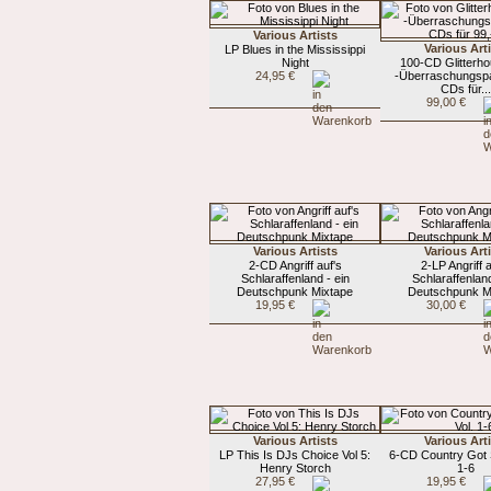
Various Artists
Various Art
LP Blues in the Mississippi
Night
100-CD Glitterh
24,95 €
-Überraschungspa
CDs für..
99,00 €
Various Artists
Various Art
2-CD Angriff auf's
2-LP Angriff 
Schlaraffenland - ein
Schlaraffenland
Deutschpunk Mixtape
Deutschpunk M
19,95 €
30,00 €
Various Artists
Various Art
LP This Is DJs Choice Vol 5:
6-CD Country Got S
Henry Storch
1-6
27,95 €
19,95 €