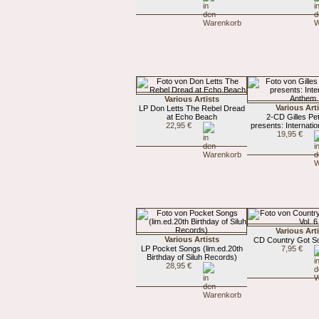
Various Artists
Various Art
LP Don Letts The Rebel Dread
at Echo Beach
2-CD Gilles Pe
22,95 €
presents: Internati
19,95 €
Various Art
Various Artists
CD Country Got Sou
LP Pocket Songs (lim.ed.20th
7,95 €
Birthday of Siluh Records)
28,95 €