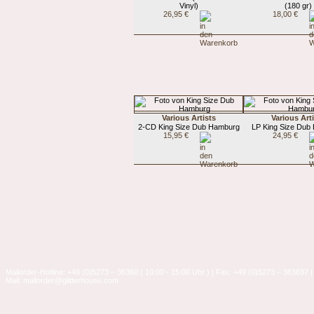
Vinyl)
(180 gr)
26,95 €
18,00 €
Various Artists
Various Art
2-CD King Size Dub Hamburg
LP King Size Dub
15,95 €
24,95 €
Mailorder-Hotline: +49 (0)5273 – 36360 ( 10:00 - 15:00 Uhr ) | Fax: +49 (0)5273 – 363637 |
Mail: mailorder@glitterhouse.com