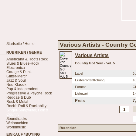
Startseite / Home
Various Artists - Country Go
RUBRIKEN / GENRE
Various Artists
Americana & Roots Rock
Blues & Blues-Rock
Country Got Soul - Vol. 5
Electronica
Garage & Punk
Label
Ju
Glitter-Merch
Jazz & Soul
Erstveröffentlichung
16
Neo-Klassik
Format
C
Pop & Independent
Progressive & Psyche Rock
Lieferzeit
1 
Reggae & Dub
Preis
7
Rock & Metal
Rock'n'Roll & Rockabilly
Singer-Songwriter, Folk &
Country
Soundtracks
Weihnachten
Worldmusic
Rezension
EINKAUF / BUYING