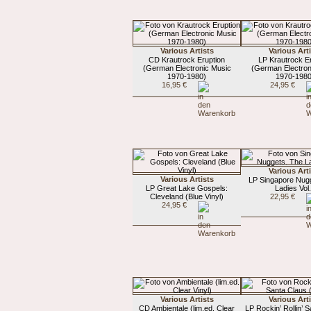
Various Artists
Various Art
CD Krautrock Eruption
LP Krautrock E
(German Electronic Music
(German Electron
1970-1980)
1970-1980
16,95 €
24,95 €
Various Art
Various Artists
LP Singapore Nug
LP Great Lake Gospels:
Ladies Vol.
Cleveland (Blue Vinyl)
22,95 €
24,95 €
Various Artists
Various Art
CD Ambientale (lim.ed. Clear
LP Rockin’ Rollin’ 