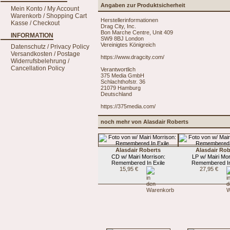
Angaben zur Produktsicherheit
Mein Konto / My Account
Warenkorb / Shopping Cart
Herstellerinformationen
Kasse / Checkout
Drag City, Inc.
Bon Marche Centre, Unit 409
INFORMATION
SW9 8BJ London
Vereinigtes Königreich
Datenschutz / Privacy Policy
Versandkosten / Postage
https://www.dragcity.com/
Widerrufsbelehrung /
Cancellation Policy
Verantwortlich
375 Media GmbH
Schlachthofstr. 36
21079 Hamburg
Deutschland
https://375media.com/
noch mehr von Alasdair Roberts
Alasdair Roberts
Alasdair Rob
CD w/ Mairi Morrison:
LP w/ Mairi Mor
Remembered In Exile
Remembered In
15,95 €
27,95 €