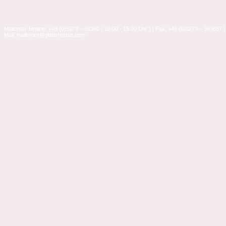
Mailorder-Hotline: +49 (0)5273 – 36360 ( 10:00 - 15:00 Uhr ) | Fax: +49 (0)5273 – 363637 |
Mail: mailorder@glitterhouse.com