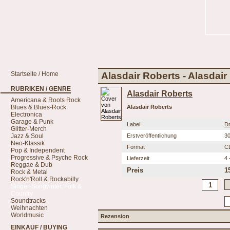
Startseite / Home
Alasdair Roberts - Alasdair
RUBRIKEN / GENRE
Alasdair Roberts
Americana & Roots Rock
Blues & Blues-Rock
Alasdair Roberts
Electronica
Garage & Punk
Label
Dr
Glitter-Merch
Jazz & Soul
Erstveröffentlichung
30
Neo-Klassik
Format
C
Pop & Independent
Progressive & Psyche Rock
Lieferzeit
4 
Reggae & Dub
Preis
1
Rock & Metal
Rock'n'Roll & Rockabilly
Singer-Songwriter, Folk &
Country
Soundtracks
Weihnachten
Worldmusic
Rezension
EINKAUF / BUYING