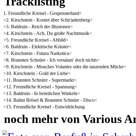
Tracklisting
1. Freundliche Kreisel - Gespensterland<
>2. Kirschstein - Komet über Sch(r)attenberg<
>3. Baldruin - Reich der Illusionen<
>4. Kirschstein - Ach, Du große Nachtmusik<
>5. Freundliche Kreisel - Abbild<
>6. Baldruin - Elektrische Kräuter<
>7. Kirschstein - Futura Narkotica<
>8. Brannten Schnüre - Ich versäum' doch nichts<
>9. Kirschstein - Mouches Volantes oder die tanzenden Mücke<
>10. Kirschstein - Gold der Liebe<
>11. Brannten Schnüre - Supermarkt<
>12. Freundliche Kreisel - Spannung<
>13. Baldruin - In heimlichen Winkeln<
>14. Balint Brösel & Brannten Schnüre - Disco<
>15. Freundliche Kreisel - Entwirklichung
noch mehr von Various Ar