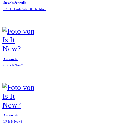
Steve'n'Seagulls
LP The Dark Side Of The Moo
Automatic
CD Is It Now?
Automatic
LP Is It Now?