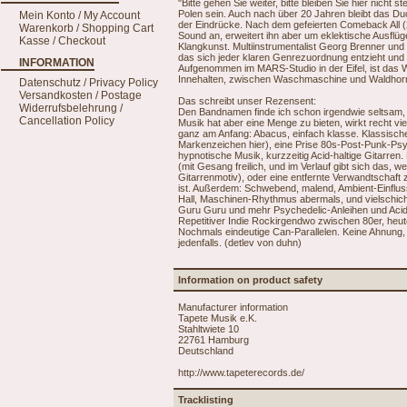
"Bitte gehen Sie weiter, bitte bleiben Sie hier nicht
Polen sein. Auch nach über 20 Jahren bleibt das Du
Mein Konto / My Account
der Eindrücke. Nach dem gefeierten Comeback All (
Warenkorb / Shopping Cart
Sound an, erweitert ihn aber um eklektische Ausflüg
Kasse / Checkout
Klangkunst. Multiinstrumentalist Georg Brenner und 
das sich jeder klaren Genrezuordnung entzieht un
INFORMATION
Aufgenommen im MARS-Studio in der Eifel, ist das
Innehalten, zwischen Waschmaschine und Waldhor
Datenschutz / Privacy Policy
Versandkosten / Postage
Das schreibt unser Rezensent:
Widerrufsbelehrung /
Den Bandnamen finde ich schon irgendwie seltsam, di
Cancellation Policy
Musik hat aber eine Menge zu bieten, wirkt recht vi
ganz am Anfang: Abacus, einfach klasse. Klassische 
Markenzeichen hier), eine Prise 80s-Post-Punk-Psyc
hypnotische Musik, kurzzeitig Acid-haltige Gitarren
(mit Gesang freilich, und im Verlauf gibt sich das, 
Gitarrenmotiv), oder eine entfernte Verwandtschaft
ist. Außerdem: Schwebend, malend, Ambient-Einfluss.
Hall, Maschinen-Rhythmus abermals, und vielschich
Guru Guru und mehr Psychedelic-Anleihen und Acid-Git
Repetitiver Indie Rockirgendwo zwischen 80er, heute 
Nochmals eindeutige Can-Parallelen. Keine Ahnung,
jedenfalls. (detlev von duhn)
Information on product safety
Manufacturer information
Tapete Musik e.K.
Stahltwiete 10
22761 Hamburg
Deutschland
http://www.tapeterecords.de/
Tracklisting