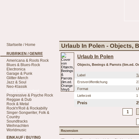
Startseite / Home
Urlaub In Polen - Objects, 
RUBRIKEN / GENRE
Urlaub In Polen
Americana & Roots Rock
Blues & Blues-Rock
Objects, Beeings & Parrots (lim.ed. O
Electronica
Garage & Punk
Label
T
Glitter-Merch
Jazz & Soul
Erstveröffentlichung
2
Neo-Klassik
Format
L
Pop & Independent
Progressive & Psyche Rock
Lieferzeit
1
Reggae & Dub
Preis
2
Rock & Metal
Rock'n'Roll & Rockabilly
Singer-Songwriter, Folk &
Country
Soundtracks
Weihnachten
Worldmusic
Rezension
EINKAUF / BUYING