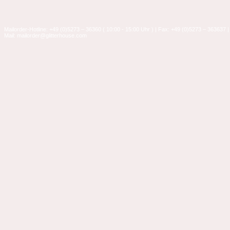
Mailorder-Hotline: +49 (0)5273 – 36360 ( 10:00 - 15:00 Uhr ) | Fax: +49 (0)5273 – 363637 |
Mail: mailorder@glitterhouse.com