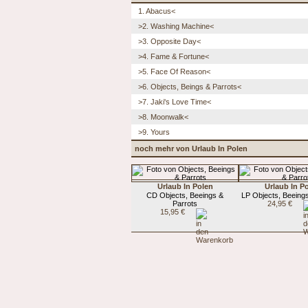
1. Abacus<
>2. Washing Machine<
>3. Opposite Day<
>4. Fame & Fortune<
>5. Face Of Reason<
>6. Objects, Beings & Parrots<
>7. Jaki's Love Time<
>8. Moonwalk<
>9. Yours
noch mehr von Urlaub In Polen
Urlaub In Polen
Urlaub In P
CD Objects, Beeings &
LP Objects, Beeing
Parrots
24,95 €
15,95 €