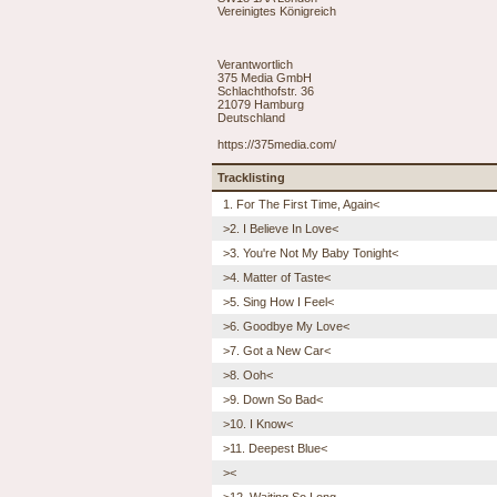
Vereinigtes Königreich
Verantwortlich
375 Media GmbH
Schlachthofstr. 36
21079 Hamburg
Deutschland
https://375media.com/
Tracklisting
1. For The First Time, Again<
>2. I Believe In Love<
>3. You're Not My Baby Tonight<
>4. Matter of Taste<
>5. Sing How I Feel<
>6. Goodbye My Love<
>7. Got a New Car<
>8. Ooh<
>9. Down So Bad<
>10. I Know<
>11. Deepest Blue<
><
>12. Waiting So Long