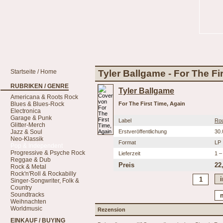
Startseite / Home
Tyler Ballgame - For The Fi
RUBRIKEN / GENRE
Tyler Ballgame
Americana & Roots Rock
Blues & Blues-Rock
For The First Time, Again
Electronica
Garage & Punk
Label
Ro
Glitter-Merch
Jazz & Soul
Erstveröffentlichung
30.
Neo-Klassik
Format
LP
Pop & Independent
Progressive & Psyche Rock
Lieferzeit
1 –
Reggae & Dub
Preis
22
Rock & Metal
Rock'n'Roll & Rockabilly
Singer-Songwriter, Folk &
Country
Soundtracks
Weihnachten
Worldmusic
Rezension
EINKAUF / BUYING