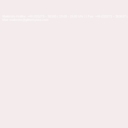
Mailorder-Hotline: +49 (0)5273 – 36360 ( 10:00 - 15:00 Uhr ) | Fax: +49 (0)5273 – 363637 |
Mail: mailorder@glitterhouse.com