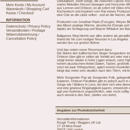
Debutalbum, zwölf Songs, die zwischen Classic Rock
starke Melodien Herzen bewegen und Horizonte öffn
Mein Konto / My Account
aus Lennon und Orbison, ist ab sofort mit Video er
Warenkorb / Shopping Cart
Küchentisch und inspiriert vom Rat seines Produze
Kasse / Checkout
eine Ode an die Liebe selbst - und an die Narren, di
INFORMATION
Produziert von Jonathan Rado (Foxygen, Weyes Bloo
das Album analoge Wärme, akustische Energie und 
Datenschutz / Privacy Policy
Apple) am Schlagzeug und Wayne Whitaker am Bas
Versandkosten / Postage
Widerrufsbelehrung /
Ballgames Weg hierhin war alles andere als geradli
Cancellation Policy
Island bis hin zum mutigen Neustart in Los Angeles.
werden live zur großen Bühne.
Und das notiert unser Rezensent dazu:
Die Stärke des kalifornischen Singer-Songwriters is
Orbison (den gibt er selbst als Vorbild an) oder mal
steigt immer wieder in hohe Lagen emport, setzt Hgh
hohem akustischem Anteil (Saiten, Tasten, großteil
setzt ein paar Höhepunkte), agiert extrem musikdien
klingt das meist sehr deutlich nach den 70ern, mit
Mehr Songwriter-Pop als Songwriter-Folk, gelegentli
kopieren, Orbison-Parallelen gibt es jedoch auch i
Songs wie I Believe In Love, bei dem sich eine diese
und eine gewisse Eingängigkeit paaren, entwickeln 
agil und rhythmisch ungewöhnlich, oder recht süffig 
auch einmal in den Sinn. (detlev von duhn)
Angaben zur Produktsicherheit
Herstellerinformationen
Rough Trade / Beggars UK Ltd.
17-19 Alma Road
SW18 1AA London