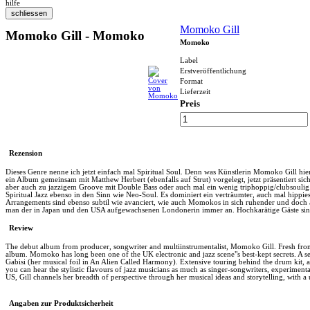
hilfe
Momoko Gill
Momoko Gill - Momoko
Momoko
Label
Erstveröffentlichung
Format
Lieferzeit
Preis
Rezension
Dieses Genre nenne ich jetzt einfach mal Spiritual Soul. Denn was Künstlerin Momoko Gill hier 
ein Album gemeinsam mit Matthew Herbert (ebenfalls auf Strut) vorgelegt, jetzt präsentiert s
aber auch zu jazzigem Groove mit Double Bass oder auch mal ein wenig triphoppig/clubsoulig. G
Spiritual Jazz ebenso in den Sinn wie Neo-Soul. Es dominiert ein verträumter, auch mal hippieske
Arrangements sind ebenso subtil wie avanciert, wie auch Momokos in sich ruhender und doch au
man der in Japan und den USA aufgewachsenen Londonerin immer an. Hochkarätige Gäste sind
Review
The debut album from producer, songwriter and multiinstrumentalist, Momoko Gill. Fresh from h
album. Momoko has long been one of the UK electronic and jazz scene"s best-kept secrets. A s
Gabisi (her musical foil in An Alien Called Harmony). Extensive touring behind the drum kit, 
you can hear the stylistic flavours of jazz musicians as much as singer-songwriters, experiment
US, Gill channels her breadth of perspective through her musical ideas and storytelling, with a 
Angaben zur Produktsicherheit