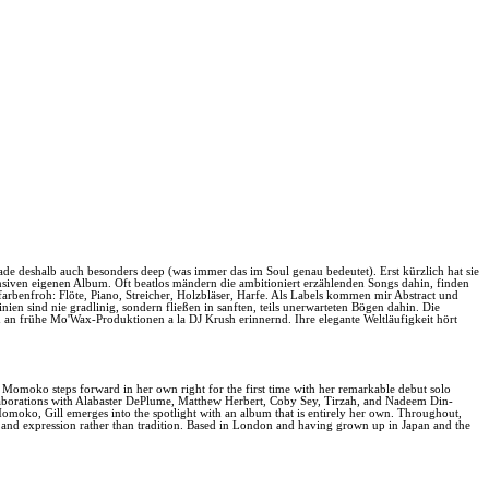
erade deshalb auch besonders deep (was immer das im Soul genau bedeutet). Erst kürzlich hat sie
ensiven eigenen Album. Oft beatlos mändern die ambitioniert erzählenden Songs dahin, finden
arbenfroh: Flöte, Piano, Streicher, Holzbläser, Harfe. Als Labels kommen mir Abstract und
inien sind nie gradlinig, sondern fließen in sanften, teils unerwarteten Bögen dahin. Die
 an frühe Mo'Wax-Produktionen a la DJ Krush erinnernd. Ihre elegante Weltläufigkeit hört
 Momoko steps forward in her own right for the first time with her remarkable debut solo
llaborations with Alabaster DePlume, Matthew Herbert, Coby Sey, Tirzah, and Nadeem Din-
Momoko, Gill emerges into the spotlight with an album that is entirely her own. Throughout,
eel and expression rather than tradition. Based in London and having grown up in Japan and the