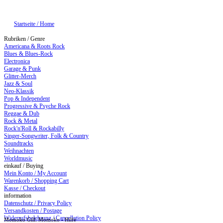
Startseite / Home
Rubriken / Genre
Americana & Roots Rock
Blues & Blues-Rock
Electronica
Garage & Punk
Glitter-Merch
Jazz & Soul
Neo-Klassik
Pop & Independent
Progressive & Psyche Rock
Reggae & Dub
Rock & Metal
Rock'n'Roll & Rockabilly
Singer-Songwriter, Folk & Country
Soundtracks
Weihnachten
Worldmusic
einkauf / Buying
Mein Konto / My Account
Warenkorb / Shopping Cart
Kasse / Checkout
information
Datenschutz / Privacy Policy
Versandkosten / Postage
Widerrufsbelehrung / Cancellation Policy
Momoko Gill: Momoko - Hilfe