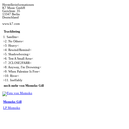
Herstellerinformationen
K7 Music GmbH
Gerichtstr. 35
13347 Berlin
Deutschland
www.k7.com
Tracklisting
1. Satellite<
>2. No Others<
>3. Heavy<
>4. Rewind/Remind<
>5. Shadowboxing<
>6. Test A Small Area<
>7. 2CLOSE2FARR<
>8. Anyway, I'm Drowning<
>9. When Palestine Is Free<
>10. River<
>11. Ineffably
noch mehr von Momoko Gill
Momoko Gill
LP Momoko