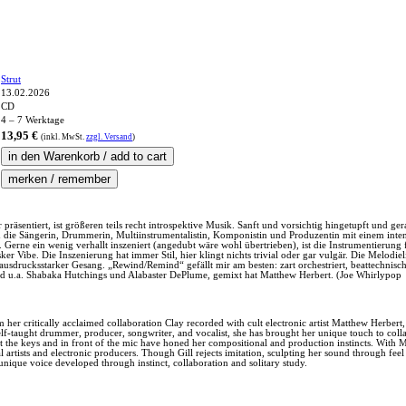
Strut
13.02.2026
CD
4 – 7 Werktage
13,95 €
(inkl.
MwSt.
zzgl. Versand
)
präsentiert, ist größeren teils recht introspektive Musik. Sanft und vorsichtig hingetupft und g
ich die Sängerin, Drummerin, Multiinstrumentalistin, Komponistin und Produzentin mit einem int
erne ein wenig verhallt inszeniert (angedubt wäre wohl übertrieben), ist die Instrumentierung f
r Vibe. Die Inszenierung hat immer Stil, hier klingt nichts trivial oder gar vulgär. Die Melodiel
sdrucksstarker Gesang. „Rewind/Remind“ gefällt mir am besten: zart orchestriert, beattechnisch
 u.a. Shabaka Hutchings und Alabaster DePlume, gemixt hat Matthew Herbert. (Joe Whirlypop
er critically acclaimed collaboration Clay recorded with cult electronic artist Matthew Herbert,
elf-taught drummer, producer, songwriter, and vocalist, she has brought her unique touch to co
at the keys and in front of the mic have honed her compositional and production instincts. With 
al artists and electronic producers. Though Gill rejects imitation, sculpting her sound through f
unique voice developed through instinct, collaboration and solitary study.