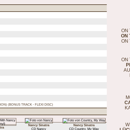
ON 
ON 
ON 
ON 
P
AU
M
C
N) (BONUS TRACK - FLEXI DISC)
K
W
Nancy Sinatra
Nancy Sinatra
tra
CD Nancy
CD Country, My Way
LÜC