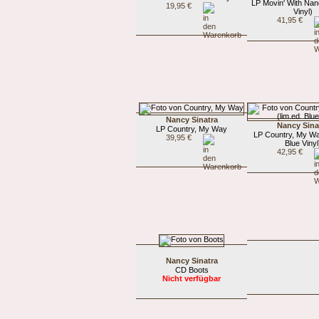
LP Movin' With Nan
19,95 €
Vinyl)
41,95 €
Nancy Sinatra
Nancy Sina
LP Country, My Way
LP Country, My Wa
39,95 €
Blue Vinyl
42,95 €
Nancy Sinatra
CD Boots
Nicht verfügbar