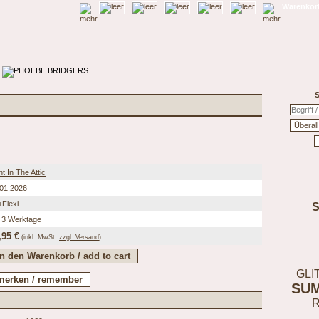
Warenkorb
S
ht In The Attic
.01.2026
Flexi
 3 Werktage
,95 €
(inkl.
MwSt.
zzgl. Versand
)
GLI
SU