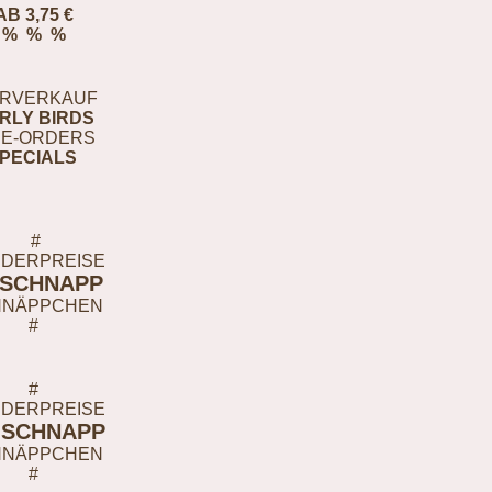
AB 3,75 €
% % %
RVERKAUF
RLY BIRDS
E-ORDERS
PECIALS
#
DERPREISE
-SCHNAPP
HNÄPPCHEN
#
#
DERPREISE
-SCHNAPP
HNÄPPCHEN
#