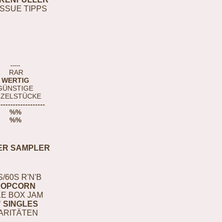
ISSUE TIPPS
-----
RAR
WERTIG
GÜNSTIGE
NZELSTÜCKE
-------------------
%%
%%
ER SAMPLER
S/60S R'N'B
POPCORN
E BOX JAM
" SINGLES
ARITÄTEN