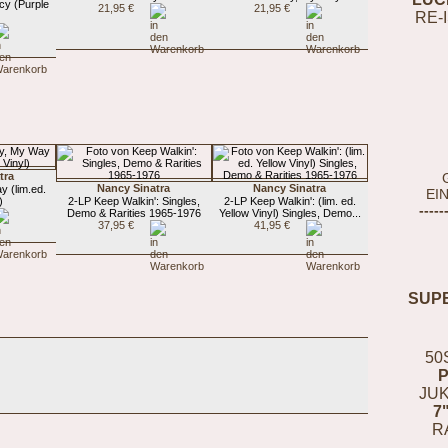
cy (Purple
21,95 €
21,95 €
RE-
tra
Nancy Sinatra
Nancy Sinatra
y (lim.ed.
EI
)
2-LP Keep Walkin': Singles,
2-LP Keep Walkin': (lim. ed.
-----
Demo & Rarities 1965-1976
Yellow Vinyl) Singles, Demo...
37,95 €
41,95 €
SUP
50
JUK
7
R