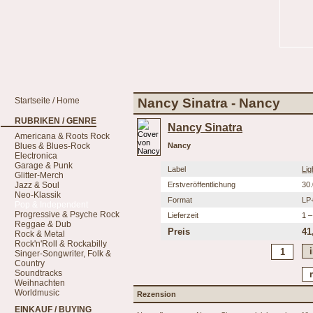
Startseite / Home
Nancy Sinatra - Nancy
RUBRIKEN / GENRE
Nancy Sinatra
Americana & Roots Rock
Blues & Blues-Rock
Nancy
Electronica
Garage & Punk
Label
Lig
Glitter-Merch
Jazz & Soul
Erstveröffentlichung
30
Neo-Klassik
Format
LP+
Pop & Independent
Progressive & Psyche Rock
Lieferzeit
1 –
Reggae & Dub
Preis
41
Rock & Metal
Rock'n'Roll & Rockabilly
Singer-Songwriter, Folk &
Country
Soundtracks
Weihnachten
Worldmusic
Rezension
EINKAUF / BUYING