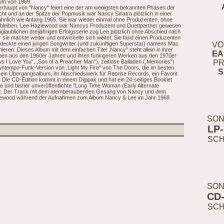
bum von 1969.
erhaupt von "Nancy" feiert eine der am wenigsten bekannten Phasen der
ht und an der Spitze der Popmusik war Nancy Sinatra plötzlich in einer
 ähnlich wie Anfang 1965. Sie war wieder einmal ohne Produzenten, ohne
 bleiben. Lee Hazlewood war Nancys Produzent und Duettpartner gewesen
nglaublichen dreijährigen Erfolgsserie zog Lee plötzlich ohne Abschied nach
sie machte weiter und entwickelte sich weiter. Sie fand einen Produzenten
entdeckte einen jungen Songwriter (und zukünftigen Superstar) namens Mac
VO
ieren. Dieses Album mit dem einfachen Titel ,Nancy" steht allein in ihrer
EA
Alben aus den 1960er Jahren und ihren funkigeren Werken aus den 1970er
 I Love You", ,Son of a Preacher Man"), zeitlose Balladen (,Memories")
PR
ntempo-Funk-Version von ,Light My Fire" von The Doors, die im besten
S
t ein Übergangsalbum, ihr Abschiedswerk für Reprise Records, ein Favorit
 Die CD-Edition kommt in einem Digipak und hat ein 24-seitiges Booklet
e und bisher unveröffentlichte "Long Time Woman (Early Alternate
 Lind. Der Track mit dem atemberaubenden Gesang von Nancy und dem
lewood während der Aufnahmen zum Album Nancy & Lee im Jahr 1968
SON
LP
SC
SON
CD
SC