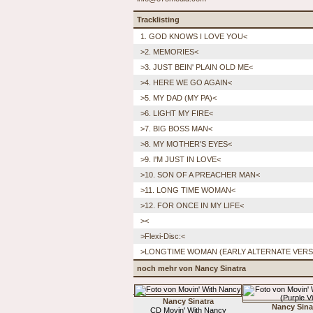
Tracklisting
1. GOD KNOWS I LOVE YOU<
>2. MEMORIES<
>3. JUST BEIN' PLAIN OLD ME<
>4. HERE WE GO AGAIN<
>5. MY DAD (MY PA)<
>6. LIGHT MY FIRE<
>7. BIG BOSS MAN<
>8. MY MOTHER'S EYES<
>9. I'M JUST IN LOVE<
>10. SON OF A PREACHER MAN<
>11. LONG TIME WOMAN<
>12. FOR ONCE IN MY LIFE<
><
>Flexi-Disc:<
>LONGTIME WOMAN (EARLY ALTERNATE VERSIO
noch mehr von Nancy Sinatra
Nancy Sinatra
Nancy Sina
CD Movin' With Nancy