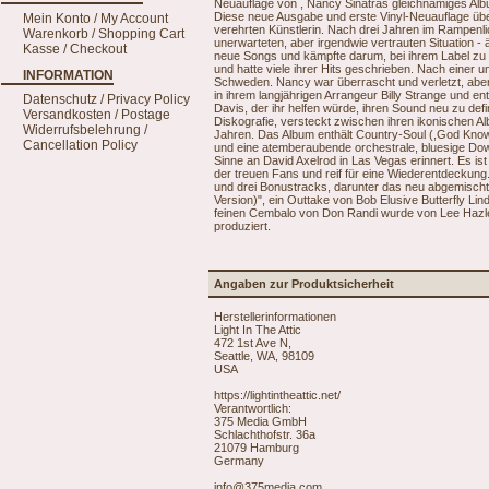
Neuauflage von , Nancy Sinatras gleichnamiges Al
Diese neue Ausgabe und erste Vinyl-Neuauflage üb
Mein Konto / My Account
verehrten Künstlerin. Nach drei Jahren im Rampenlic
Warenkorb / Shopping Cart
unerwarteten, aber irgendwie vertrauten Situation -
Kasse / Checkout
neue Songs und kämpfte darum, bei ihrem Label zu
und hatte viele ihrer Hits geschrieben. Nach einer u
INFORMATION
Schweden. Nancy war überrascht und verletzt, aber 
in ihrem langjährigen Arrangeur Billy Strange und 
Datenschutz / Privacy Policy
Davis, der ihr helfen würde, ihren Sound neu zu defin
Versandkosten / Postage
Diskografie, versteckt zwischen ihren ikonischen 
Widerrufsbelehrung /
Jahren. Das Album enthält Country-Soul (,God Knows
Cancellation Policy
und eine atemberaubende orchestrale, bluesige Dow
Sinne an David Axelrod in Las Vegas erinnert. Es is
der treuen Fans und reif für eine Wiederentdeckung.
und drei Bonustracks, darunter das neu abgemischt
Version)", ein Outtake von Bob Elusive Butterfly
feinen Cembalo von Don Randi wurde von Lee Haz
produziert.
Angaben zur Produktsicherheit
Herstellerinformationen
Light In The Attic
472 1st Ave N,
Seattle, WA, 98109
USA
https://lightintheattic.net/
Verantwortlich:
375 Media GmbH
Schlachthofstr. 36a
21079 Hamburg
Germany
info@375media.com