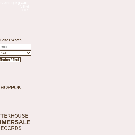
 / Shopping Cart:
Artikel
0,00 €
uche / Search
SHOPPOK
TTERHOUSE
MMERSALE
RECORDS