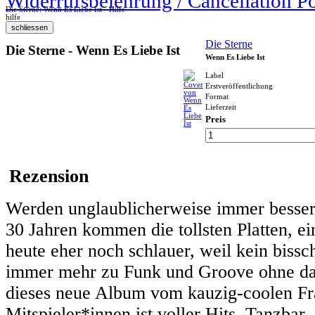
Widerrufsbelehrung / Cancellation P
Die Sterne: Wenn Es Liebe Ist - Hilfe
hilfe
Die Sterne
Die Sterne - Wenn Es Liebe Ist
Wenn Es Liebe Ist
Label
Erstveröffentlichung
Format
Lieferzeit
Preis
Rezension
Werden unglaublicherweise immer besser, 
30 Jahren kommen die tollsten Platten, 
heute eher noch schlauer, weil kein biss
immer mehr zu Funk und Groove ohne dab
dieses neue Album vom kauzig-coolen Fr
Mitspieler*innen ist voller Hits. Tanzba