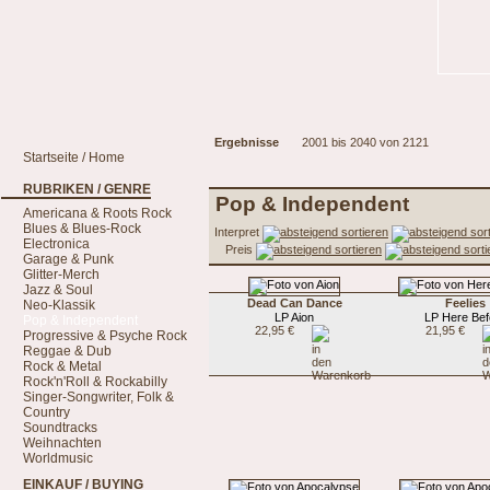
Ergebnisse
2001 bis 2040 von 2121
Startseite / Home
RUBRIKEN / GENRE
Pop & Independent
Americana & Roots Rock
Blues & Blues-Rock
Interpret
Electronica
Preis
Garage & Punk
Glitter-Merch
Jazz & Soul
Dead Can Dance
Feelies
Neo-Klassik
LP Aion
LP Here Bef
Pop & Independent
22,95 €
21,95 €
Progressive & Psyche Rock
Reggae & Dub
Rock & Metal
Rock'n'Roll & Rockabilly
Singer-Songwriter, Folk &
Country
Soundtracks
Weihnachten
Worldmusic
EINKAUF / BUYING