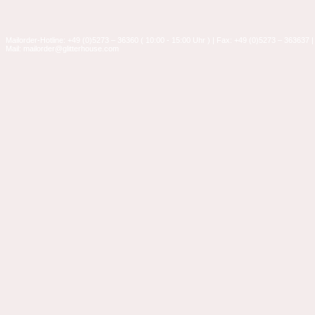
Mailorder-Hotline: +49 (0)5273 – 36360 ( 10:00 - 15:00 Uhr ) | Fax: +49 (0)5273 – 363637 |
Mail: mailorder@glitterhouse.com