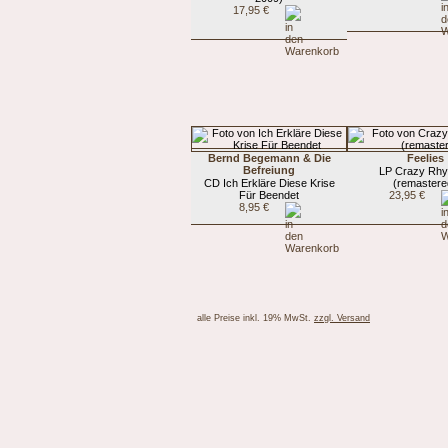
17,95 €
Bernd Begemann & Die
Feelies
Befreiung
LP Crazy Rh
CD Ich Erkläre Diese Krise
(remastere
Für Beendet
23,95 €
8,95 €
alle Preise inkl. 19% MwSt.
zzgl. Versand