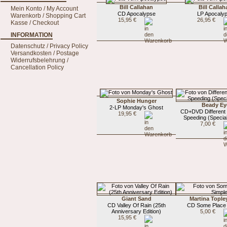
Bill Callahan
Bill Calla
Mein Konto / My Account
CD Apocalypse
LP Apocaly
Warenkorb / Shopping Cart
15,95 €
26,95 €
Kasse / Checkout
INFORMATION
Datenschutz / Privacy Policy
Versandkosten / Postage
Widerrufsbelehrung /
Cancellation Policy
Sophie Hunger
Beady Ey
2-LP Monday's Ghost
CD+DVD Different G
19,95 €
Speeding (Special
7,00 €
Giant Sand
Martina Tople
CD Valley Of Rain (25th
CD Some Place 
Anniversary Edition)
5,00 €
15,95 €