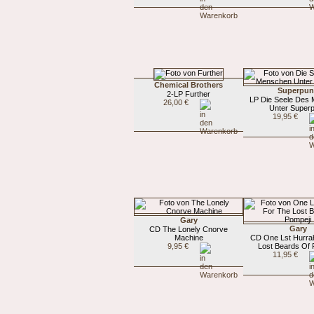
Chemical Brothers
Superpun
2-LP Further
LP Die Seele Des
26,00 €
Unter Super
19,95 €
Gary
Gary
CD The Lonely Cnorve
Machine
CD One Lst Hurra
9,95 €
Lost Beards Of 
11,95 €