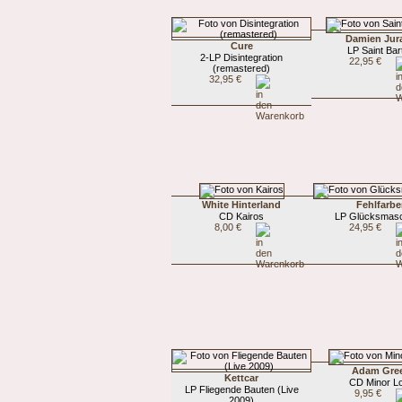
Damien Jur
Cure
LP Saint Bart
2-LP Disintegration
22,95 €
(remastered)
32,95 €
White Hinterland
Fehlfarb
CD Kairos
LP Glücksmas
8,00 €
24,95 €
Adam Gre
Kettcar
CD Minor L
LP Fliegende Bauten (Live
9,95 €
2009)