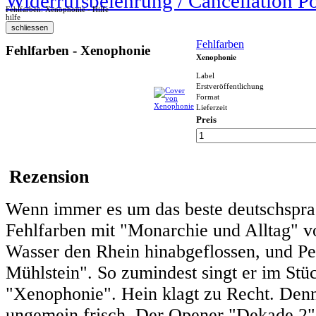
Widerrufsbelehrung / Cancellation P
Fehlfarben: Xenophonie - Hilfe
hilfe
Fehlfarben
Fehlfarben - Xenophonie
Xenophonie
Label
Erstveröffentlichung
Format
Lieferzeit
Preis
Rezension
Wenn immer es um das beste deutschsprac
Fehlfarben mit "Monarchie und Alltag" vo
Wasser den Rhein hinabgeflossen, und Pe
Mühlstein". So zumindest singt er im S
"Xenophonie". Hein klagt zu Recht. Denn
ungemein frisch. Der Opener "Dekade 2" s