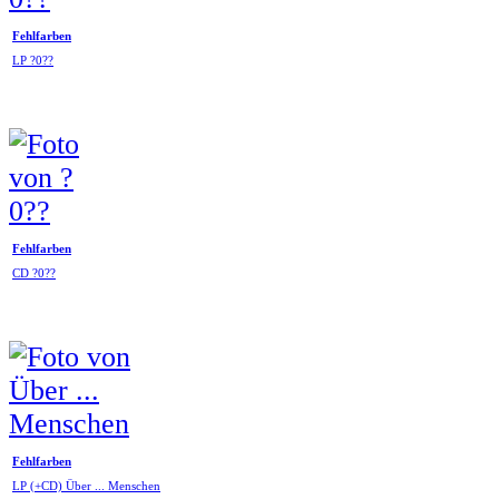
Fehlfarben
LP ?0??
Fehlfarben
CD ?0??
Fehlfarben
LP (+CD) Über ... Menschen