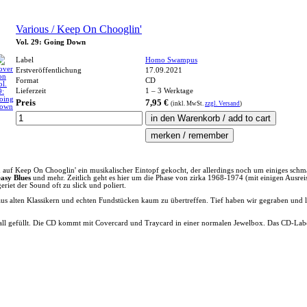
Various / Keep On Chooglin'
Vol. 29: Going Down
Label
Homo Swampus
Erstveröffentlichung
17.09.2021
Format
CD
Lieferzeit
1 – 3 Werktage
Preis
7,95 €
(inkl.
MwSt.
zzgl. Versand
)
auf Keep On Chooglin' ein musikalischer Eintopf gekocht, der allerdings noch um einiges schma
asy Blues
und mehr. Zeitlich geht es hier um die Phase von zirka 1968-1974 (mit einigen Ausre
iet der Sound oft zu slick und poliert.
s alten Klassikern und echten Fundstücken kaum zu übertreffen. Tief haben wir gegraben und la
l gefüllt. Die CD kommt mit Covercard und Traycard in einer normalen Jewelbox. Das CD-Label 