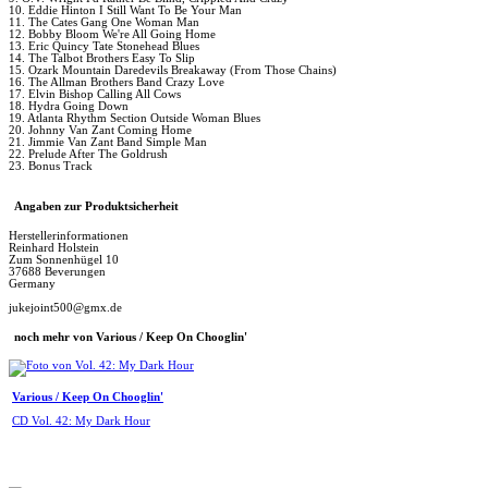
10. Eddie Hinton I Still Want To Be Your Man
11. The Cates Gang One Woman Man
12. Bobby Bloom We're All Going Home
13. Eric Quincy Tate Stonehead Blues
14. The Talbot Brothers Easy To Slip
15. Ozark Mountain Daredevils Breakaway (From Those Chains)
16. The Allman Brothers Band Crazy Love
17. Elvin Bishop Calling All Cows
18. Hydra Going Down
19. Atlanta Rhythm Section Outside Woman Blues
20. Johnny Van Zant Coming Home
21. Jimmie Van Zant Band Simple Man
22. Prelude After The Goldrush
23. Bonus Track
Angaben zur Produktsicherheit
Herstellerinformationen
Reinhard Holstein
Zum Sonnenhügel 10
37688 Beverungen
Germany
jukejoint500@gmx.de
noch mehr von Various / Keep On Chooglin'
Various / Keep On Chooglin'
CD Vol. 42: My Dark Hour