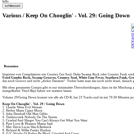
hilfe
Various / Keep On Chooglin' - Vol. 29: Going Down
Rezension
Inspiriert von Compilations wie Country Got Soul, Delta Swamp Rock oder Country Funk wird 
Fried Gumbo Rock, Swamp Grooves, Country Soul, White Line Fever, Southern Funk, Gre
das noch Groove und nicht „dicker Daumen“. Vorher hatte man das noch nicht drauf, danach ger
Mit oben genannten Compis gibt es nur minimalste Überschneidungen, dazu ist die Mischung au
mangelhafter Vinyl-Rip) haben wir mastern lassen.
Volume 29/Going Down kommt wie alle als CD-R, hat 23 Tracks und ist mit 79:30 Minuten pral
Keep On Chooglin' - Vol. 29 / Going Down
1. Charlie Weiss Evil Woman
2. Herbie Mann Cajun Moon
3. John Dendrall Old Man Gibbs
4. Timbercreek Nobody On The Streets
5. Cymbal And Slinger You Can't Always Get What You Want
6. Pure Love & Pleasure Mama Said
7. Mac Davis Lucas Was A Redneck
8. Richard & Willie Funky Honkey
9. O.V. Wright I'd Rather Be Blind, Crippled And Crazy