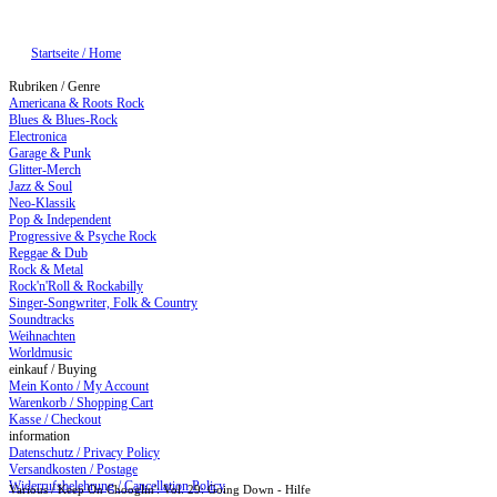
Startseite / Home
Rubriken / Genre
Americana & Roots Rock
Blues & Blues-Rock
Electronica
Garage & Punk
Glitter-Merch
Jazz & Soul
Neo-Klassik
Pop & Independent
Progressive & Psyche Rock
Reggae & Dub
Rock & Metal
Rock'n'Roll & Rockabilly
Singer-Songwriter, Folk & Country
Soundtracks
Weihnachten
Worldmusic
einkauf / Buying
Mein Konto / My Account
Warenkorb / Shopping Cart
Kasse / Checkout
information
Datenschutz / Privacy Policy
Versandkosten / Postage
Widerrufsbelehrung / Cancellation Policy
Various / Keep On Chooglin': Vol. 29: Going Down - Hilfe