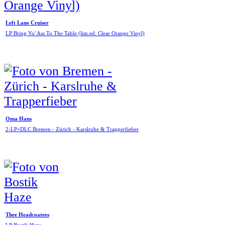
Left Lane Cruiser
LP Bring Yo' Ass To The Table (lim.ed. Clear Orange Vinyl)
Oma Hans
2-LP+DLC Bremen - Zürich - Karslruhe & Trapperfieber
Thee Headcoatees