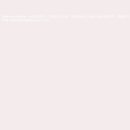
Mailorder-Hotline: +49 (0)5273 – 36360 ( 10:00 - 15:00 Uhr ) | Fax: +49 (0)5273 – 363637 |
Mail: mailorder@glitterhouse.com