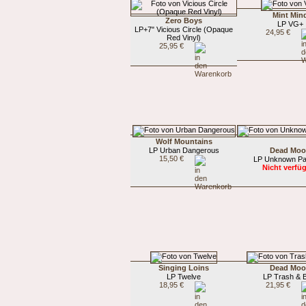
Mint Min
Zero Boys
LP VG+
LP+7" Vicious Circle (Opaque
24,95 €
Red Vinyl)
25,95 €
Wolf Mountains
LP Urban Dangerous
Dead Mo
15,50 €
LP Unknown P
Nicht verfü
Singing Loins
Dead Mo
LP Twelve
LP Trash & 
18,95 €
21,95 €