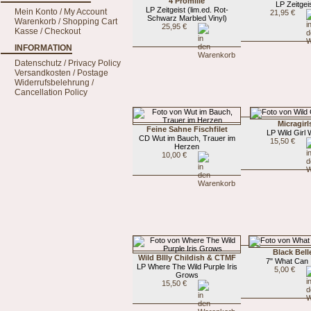
4 Promille
LP Zeitgei
LP Zeitgeist (lim.ed. Rot-
Mein Konto / My Account
21,95 €
Schwarz Marbled Vinyl)
Warenkorb / Shopping Cart
25,95 €
Kasse / Checkout
INFORMATION
Datenschutz / Privacy Policy
Versandkosten / Postage
Widerrufsbelehrung /
Cancellation Policy
Micragirl
Feine Sahne Fischfilet
LP Wild Girl 
CD Wut im Bauch, Trauer im
15,50 €
Herzen
10,00 €
Black Bell
Wild BIlly Childish & CTMF
7" What Can 
LP Where The Wild Purple Iris
5,00 €
Grows
15,50 €