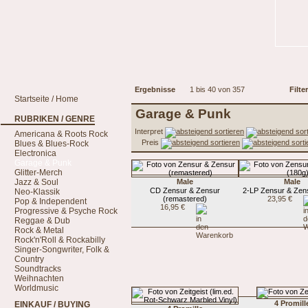
Ergebnisse
1 bis 40 von 357
Filter
Startseite / Home
Garage & Punk
RUBRIKEN / GENRE
Interpret
Americana & Roots Rock
Preis
Blues & Blues-Rock
Electronica
Garage & Punk
Glitter-Merch
Jazz & Soul
Male
Male
CD Zensur & Zensur
2-LP Zensur & Zen
Neo-Klassik
(remastered)
23,95 €
Pop & Independent
16,95 €
Progressive & Psyche Rock
Reggae & Dub
Rock & Metal
Rock'n'Roll & Rockabilly
Singer-Songwriter, Folk &
Country
Soundtracks
Weihnachten
Worldmusic
4 Promill
EINKAUF / BUYING