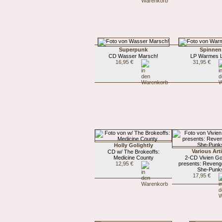
Superpunk
Spinnen
CD Wasser Marsch!
LP Warmes L
16,95 €
31,95 €
Holly Golightly
Various Art
CD w/ The Brokeoffs:
Medicine County
2-CD Vivien G
12,95 €
presents: Reveng
She-Punk
17,95 €