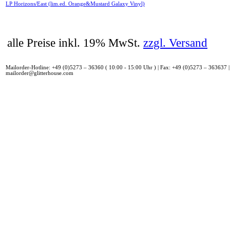
LP Horizons/East (lim.ed. Orange&Mustard Galaxy Vinyl)
alle Preise inkl. 19% MwSt.
zzgl. Versand
Mailorder-Hotline: +49 (0)5273 – 36360 ( 10:00 - 15:00 Uhr ) | Fax: +49 (0)5273 – 363637 |
mailorder@glitterhouse.com