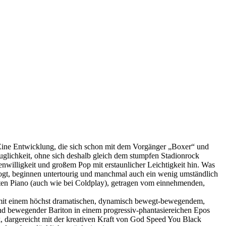
 Eine Entwicklung, die sich schon mit dem Vorgänger „Boxer“ und
uglichkeit, ohne sich deshalb gleich dem stumpfen Stadionrock
willigkeit und großem Pop mit erstaunlicher Leichtigkeit hin. Was
progt, beginnen untertourig und manchmal auch ein wenig umständlich
ten Piano (auch wie bei Coldplay), getragen vom einnehmenden,
mit einem höchst dramatischen, dynamisch bewegt-bewegendem,
d bewegender Bariton in einem progressiv-phantasiereichen Epos
 dargereicht mit der kreativen Kraft von God Speed You Black