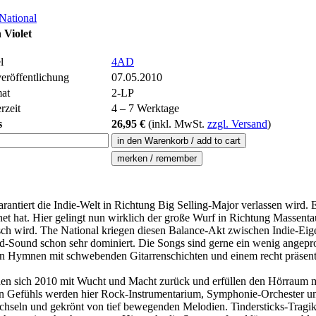
National
 Violet
l
4AD
veröffentlichung
07.05.2010
at
2-LP
rzeit
4 – 7 Werktage
s
26,95 €
(inkl.
MwSt.
zzgl. Versand
)
antiert die Indie-Welt in Richtung Big Selling-Major verlassen wird.
net hat. Hier gelingt nun wirklich der große Wurf in Richtung Massenta
h wird. The National kriegen diesen Balance-Akt zwischen Indie-Eigen
Band-Sound schon sehr dominiert. Die Songs sind gerne ein wenig ange
hen Hymnen mit schwebenden Gitarrenschichten und einem recht präsen
den sich 2010 mit Wucht und Macht zurück und erfüllen den Hörraum 
n Gefühls werden hier Rock-Instrumentarium, Symphonie-Orchester un
hseln und gekrönt von tief bewegenden Melodien. Tindersticks-Tragik,