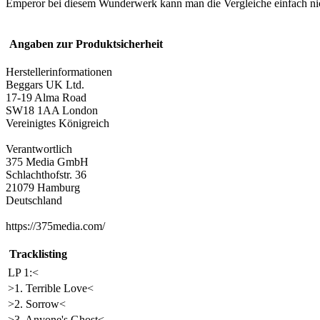
Emperor bei diesem Wunderwerk kann man die Vergleiche einfach nicht
Angaben zur Produktsicherheit
Herstellerinformationen
Beggars UK Ltd.
17-19 Alma Road
SW18 1AA London
Vereinigtes Königreich
Verantwortlich
375 Media GmbH
Schlachthofstr. 36
21079 Hamburg
Deutschland
https://375media.com/
Tracklisting
LP 1:<
>1. Terrible Love<
>2. Sorrow<
>3. Anyone's Ghost<