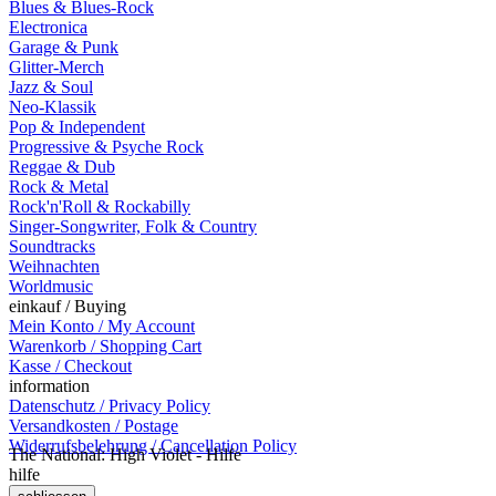
Blues & Blues-Rock
Electronica
Garage & Punk
Glitter-Merch
Jazz & Soul
Neo-Klassik
Pop & Independent
Progressive & Psyche Rock
Reggae & Dub
Rock & Metal
Rock'n'Roll & Rockabilly
Singer-Songwriter, Folk & Country
Soundtracks
Weihnachten
Worldmusic
einkauf / Buying
Mein Konto / My Account
Warenkorb / Shopping Cart
Kasse / Checkout
information
Datenschutz / Privacy Policy
Versandkosten / Postage
Widerrufsbelehrung / Cancellation Policy
The National: High Violet - Hilfe
hilfe