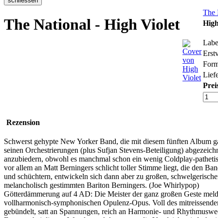
The 
The National - High Violet
High
Labe
Erst
Form
Liefe
Prei
Rezension
Schwerst gehypte New Yorker Band, die mit diesem fünften Album gar
seinen Orchestrierungen (plus Sufjan Stevens-Beteiligung) abgezeich
anzubiedern, obwohl es manchmal schon ein wenig Coldplay-pathetisc
vor allem an Matt Berningers schlicht toller Stimme liegt, die den 
und schüchtern, entwickeln sich dann aber zu großen, schwelgerisc
melancholisch gestimmten Bariton Berningers. (Joe Whirlypop)
Götterdämmerung auf 4 AD: Die Meister der ganz großen Geste mel
vollharmonisch-symphonischen Opulenz-Opus. Voll des mitreissende
gebündelt, satt an Spannungen, reich an Harmonie- und Rhythmuswec