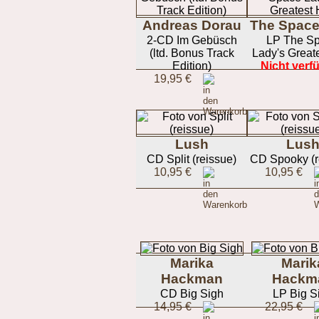
Andreas Dorau
The Space
2-CD Im Gebüsch
LP The S
(ltd. Bonus Track
Lady's Greate
Edition)
Nicht verf
19,95 €
Lush
Lus
CD Split (reissue)
CD Spooky (r
10,95 €
10,95 €
Marika
Marik
Hackman
Hackm
CD Big Sigh
LP Big S
14,95 €
22,95 €