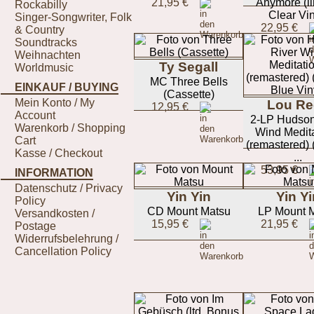
21,95 €
Anymore (li
Rockabilly
Clear Vin
Singer-Songwriter, Folk
22,95 €
& Country
Soundtracks
Weihnachten
Ty Segall
Worldmusic
MC Three Bells
EINKAUF / BUYING
(Cassette)
Mein Konto / My
Lou Re
12,95 €
Account
2-LP Hudson
Warenkorb / Shopping
Wind Medit
Cart
(remastered) 
Kasse / Checkout
...
53,95 €
INFORMATION
Datenschutz / Privacy
Yin Yin
Yin Yi
Policy
CD Mount Matsu
LP Mount 
Versandkosten /
15,95 €
21,95 €
Postage
Widerrufsbelehrung /
Cancellation Policy