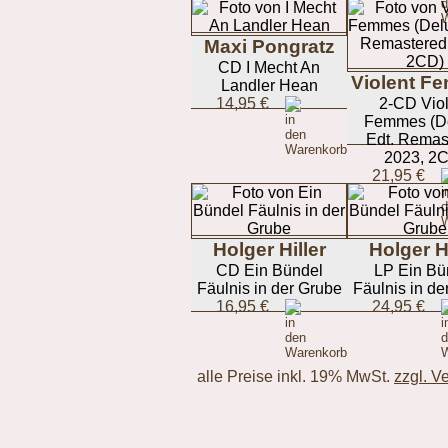
Maxi Pongratz
CD I Mecht An
Violent F
Landler Hean
14,95 €
2-CD Vio
Femmes (D
Edt. Remas
2023, 2
21,95 €
Holger Hiller
Holger Hi
CD Ein Bündel
LP Ein Bü
Fäulnis in der Grube
Fäulnis in de
16,95 €
24,95 €
alle Preise inkl. 19% MwSt.
zzgl. V