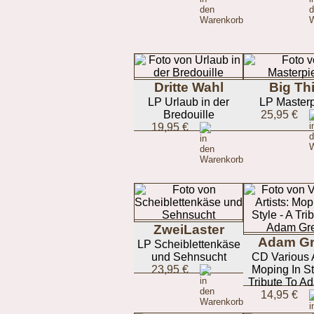
Dritte Wahl
Big Th
LP Urlaub in der
LP Master
Bredouille
25,95 €
19,95 €
ZweiLaster
Adam G
LP Scheiblettenkäse
und Sehnsucht
CD Various A
23,95 €
Moping In St
Tribute To Ad
14,95 €