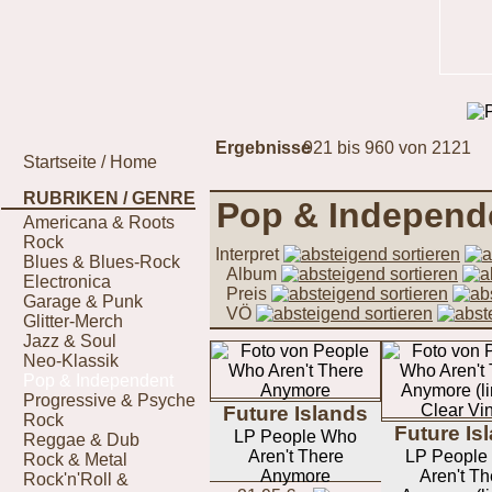
Ergebnisse
921 bis 960 von 2121
Startseite / Home
RUBRIKEN / GENRE
Pop & Independ
Americana & Roots
Rock
Interpret
Blues & Blues-Rock
Album
Electronica
Preis
Garage & Punk
VÖ
Glitter-Merch
Jazz & Soul
Neo-Klassik
Pop & Independent
Progressive & Psyche
Future Islands
Rock
Future Is
LP People Who
Reggae & Dub
Aren't There
LP People
Rock & Metal
Anymore
Aren't Th
Rock'n'Roll &