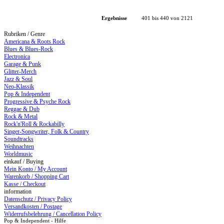
Ergebnisse
401 bis 440 von 2121
Rubriken / Genre
Americana & Roots Rock
Blues & Blues-Rock
Electronica
Garage & Punk
Glitter-Merch
Jazz & Soul
Neo-Klassik
Pop & Independent
Progressive & Psyche Rock
Reggae & Dub
Rock & Metal
Rock'n'Roll & Rockabilly
Singer-Songwriter, Folk & Country
Soundtracks
Weihnachten
Worldmusic
einkauf / Buying
Mein Konto / My Account
Warenkorb / Shopping Cart
Kasse / Checkout
information
Datenschutz / Privacy Policy
Versandkosten / Postage
Widerrufsbelehrung / Cancellation Policy
Pop & Independent - Hilfe