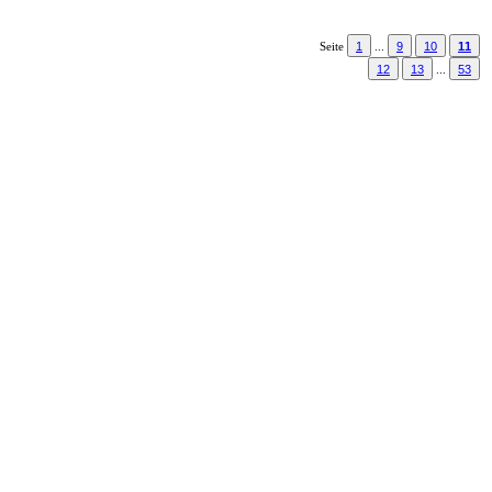
1
9
10
11
Seite
...
12
13
53
...