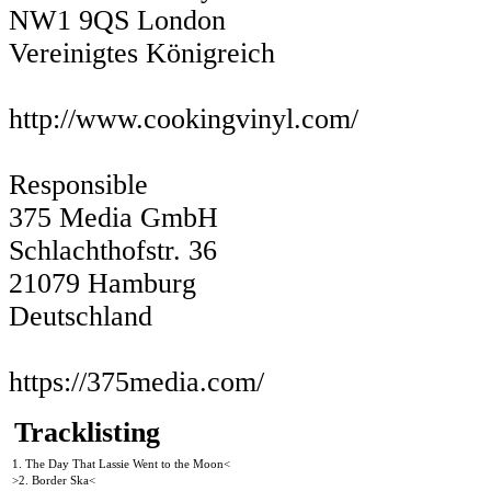
NW1 9QS London
Vereinigtes Königreich
http://www.cookingvinyl.com/
Responsible
375 Media GmbH
Schlachthofstr. 36
21079 Hamburg
Deutschland
https://375media.com/
Tracklisting
1. The Day That Lassie Went to the Moon<
>2. Border Ska<