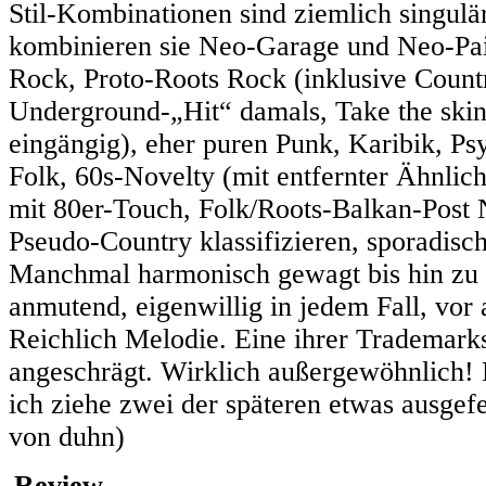
Stil-Kombinationen sind ziemlich singul
kombinieren sie Neo-Garage und Neo-Pais
Rock, Proto-Roots Rock (inklusive Countr
Underground-„Hit“ damals, Take the ski
eingängig), eher puren Punk, Karibik, Ps
Folk, 60s-Novelty (mit entfernter Ähnli
mit 80er-Touch, Folk/Roots-Balkan-Post
Pseudo-Country klassifizieren, sporadis
Manchmal harmonisch gewagt bis hin zu a
anmutend, eigenwillig in jedem Fall, vor
Reichlich Melodie. Eine ihrer Trademarks 
angeschrägt. Wirklich außergewöhnlich! Fü
ich ziehe zwei der späteren etwas ausgef
von duhn)
Review