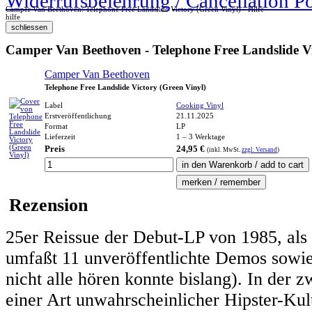
Widerrufsbelehrung / Cancellation P
Camper Van Beethoven: Telephone Free Landslide Victory (Green Vinyl) - Hilfe
hilfe
Camper Van Beethoven - Telephone Free Landslide Vi
Camper Van Beethoven
Telephone Free Landslide Victory (Green Vinyl)
Label
Cooking Vinyl
Erstveröffentlichung
21.11.2025
Format
LP
Lieferzeit
1 – 3 Werktage
Preis
24,95 €
(inkl.
MwSt.
zzgl. Versand
)
Rezension
25er Reissue der Debut-LP von 1985, al
umfaßt 11 unveröffentlichte Demos sowie 
nicht alle hören konnte bislang). In der z
einer Art unwahrscheinlicher Hipster-Kult