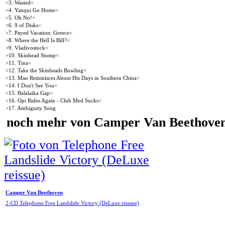
>3. Wasted<
>4. Yanqui Go Home<
>5. Oh No!<
>6. 9 of Disks<
>7. Payed Vacation: Greece<
>8. Where the Hell Is Bill?<
>9. Vladivostock<
>10. Skinhead Stomp<
>11. Tina<
>12. Take the Skinheads Bowling<
>13. Mao Reminisces About His Days in Southern China<
>14. I Don't See You<
>15. Balalaika Gap<
>16. Opi Rides Again - Club Med Sucks<
>17. Ambiguity Song
noch mehr von Camper Van Beethove
Camper Van Beethoven
2-CD Telephone Free Landslide Victory (DeLuxe reissue)