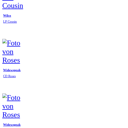
Wilco
LP Cousin
Widowspeak
CD Roses
Widowspeak