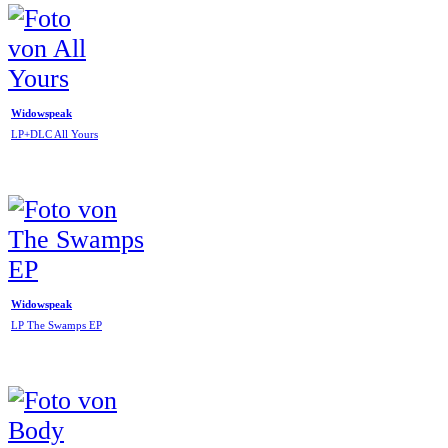
Widowspeak
LP+DLC All Yours
Widowspeak
LP The Swamps EP