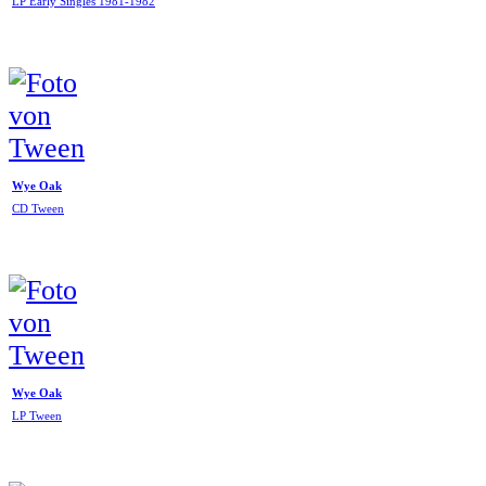
LP Early Singles 1981-1982
Wye Oak
CD Tween
Wye Oak
LP Tween