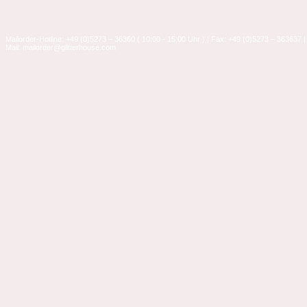
Mailorder-Hotline: +49 (0)5273 – 36360 ( 10:00 - 15:00 Uhr ) | Fax: +49 (0)5273 – 363637 |
Mail: mailorder@glitterhouse.com