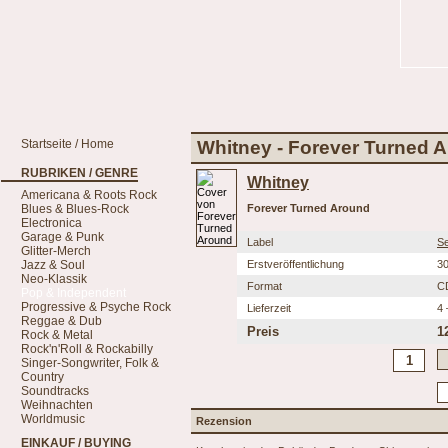
Startseite / Home
Whitney - Forever Turned 
RUBRIKEN / GENRE
Whitney
Americana & Roots Rock
Blues & Blues-Rock
Forever Turned Around
Electronica
Garage & Punk
Label
Se
Glitter-Merch
Jazz & Soul
Erstveröffentlichung
30
Neo-Klassik
Format
C
Pop & Independent
Progressive & Psyche Rock
Lieferzeit
4 
Reggae & Dub
Preis
1
Rock & Metal
Rock'n'Roll & Rockabilly
Singer-Songwriter, Folk &
Country
Soundtracks
Weihnachten
Worldmusic
Rezension
EINKAUF / BUYING