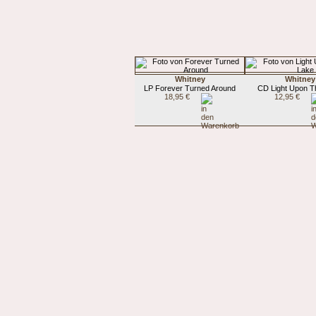
Whitney
Whitney
LP Forever Turned Around
CD Light Upon T
18,95 €
12,95 €