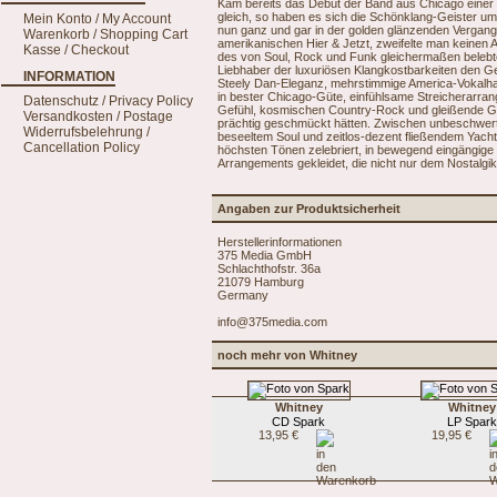
Kam bereits das Debüt der Band aus Chicago einer Z
gleich, so haben es sich die Schönklang-Geister u
Mein Konto / My Account
nun ganz und gar in der golden glänzenden Vergan
Warenkorb / Shopping Cart
amerikanischen Hier & Jetzt, zweifelte man keinen A
Kasse / Checkout
des von Soul, Rock und Funk gleichermaßen belebt
Liebhaber der luxuriösen Klangkostbarkeiten den Ge
INFORMATION
Steely Dan-Eleganz, mehrstimmige America-Vokalhar
in bester Chicago-Güte, einfühlsame Streicherarrang
Datenschutz / Privacy Policy
Gefühl, kosmischen Country-Rock und gleißende G
Versandkosten / Postage
prächtig geschmückt hätten. Zwischen unbeschwert
Widerrufsbelehrung /
beseeltem Soul und zeitlos-dezent fließendem Yach
Cancellation Policy
höchsten Tönen zelebriert, in bewegend eingängige 
Arrangements gekleidet, die nicht nur dem Nostalgi
Angaben zur Produktsicherheit
Herstellerinformationen
375 Media GmbH
Schlachthofstr. 36a
21079 Hamburg
Germany
info@375media.com
noch mehr von Whitney
Whitney
Whitney
CD Spark
LP Spark
13,95 €
19,95 €