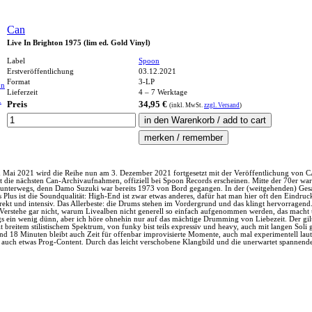
Can
Live In Brighton 1975 (lim ed. Gold Vinyl)
Label
Spoon
Erstveröffentlichung
03.12.2021
Format
3-LP
Lieferzeit
4 – 7 Werktage
Preis
34,95 €
(inkl.
MwSt.
zzgl. Versand
)
Mai 2021 wird die Reihe nun am 3. Dezember 2021 fortgesetzt mit der Veröffentlichung von C
die nächsten Can-Archivaufnahmen, offiziell bei Spoon Records erscheinen. Mitte der 70er war m
terwegs, denn Damo Suzuki war bereits 1973 von Bord gegangen. In der (weitgehenden) Gesanglo
s ist die Soundqualität: High-End ist zwar etwas anderes, dafür hat man hier oft den Eindruck, 
direkt und intensiv. Das Allerbeste: die Drums stehen im Vordergrund und das klingt hervorrage
! Verstehe gar nicht, warum Livealben nicht generell so einfach aufgenommen werden, das macht 
ein wenig dünn, aber ich höre ohnehin nur auf das mächtige Drumming von Liebezeit. Der gilt j
breitem stilistischem Spektrum, von funky bist teils expressiv und heavy, auch mit langen Soli
d 18 Minuten bleibt auch Zeit für offenbar improvisierte Momente, auch mal experimentell laut
d auch etwas Prog-Content. Durch das leicht verschobene Klangbild und die unerwartet spannen