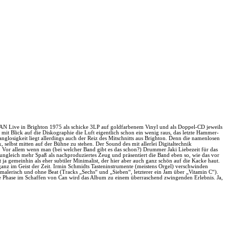
AN Live in Brighton 1975 als schicke 3LP auf goldfarbenem Vinyl und als Doppel-CD jeweils
it Blick auf die Diskographie die Luft eigentlich schon ein wenig raus, das letzte Hammer-
sigkeit liegt allerdings auch der Reiz des Mitschnitts aus Brighton. Denn die namenlosen
selbst mitten auf der Bühne zu stehen. Der Sound des mit allerlei Digitaltechnik
nd. Vor allem wenn man (bei welcher Band gibt es das schon?) Drummer Jaki Liebezeit für das
ungleich mehr Spaß als nachproduziertes Zeug und präsentiert die Band eben so, wie das vor
a gemeinhin als eher subtiler Minimalist, der hier aber auch ganz schön auf die Kacke haut.
 ganz im Geist der Zeit. Irmin Schmidts Tasteninstrumente (meistens Orgel) verschwinden
malerisch und ohne Beat (Tracks „Sechs“ und „Sieben“, letzterer ein Jam über „Vitamin C“).
de Phase im Schaffen von Can wird das Album zu einem überraschend zwingenden Erlebnis. Ja,