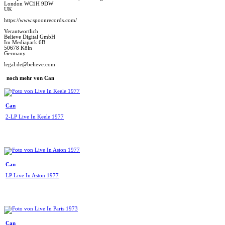
London WC1H 9DW
UK
https://www.spoonrecords.com/
Verantwortlich
Believe Digital GmbH
Im Mediapark 6B
50678 Köln
Germany
legal.de@believe.com
noch mehr von Can
Can
2-LP Live In Keele 1977
Can
LP Live In Aston 1977
Can