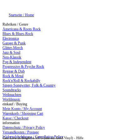
Startseite / Home
Rubriken / Genre
Americana & Roots Rock
Blues & Blues-Rock
Electronica
Garage & Punk
Glitter-Merch
Jazz & Soul
Neo-Klassik
Pop & Independent
Progressive & Psyche Rock
Reggae & Dub
Rock & Metal
Rock'n'Roll & Rockabilly
Singer-Songwriter, Folk & Country
Soundtracks
Weihnachten
Worldmusic
einkauf / Buying
Mein Konto / My Account
Warenkorb / Shopping Cart
Kasse / Checkout
information
Datenschutz / Privacy Policy
Versandkosten / Postage
Widerrufsbelehrung / Cancellation Policy
Can: Live In Brighton 1975 (lim ed. Gold Vinyl) - Hilfe