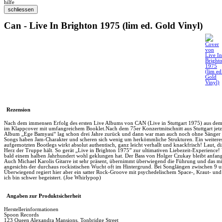
hilfe
Can - Live In Brighton 1975 (lim ed. Gold Vinyl)
Rezension
Nach dem immensen Erfolg des ersten Live Albums von CAN (Live in Stuttgart 1975) aus dem 
im Klappcover mit umfangreichem Booklet.Nach dem 75er Konzertmitschnitt aus Stuttgart jetzt 
Album „Ege Bamyasi“ lag schon drei Jahre zurück und dann war man auch noch ohne Sänger un
Songs haben Jam-Charakter und scheren sich wenig um herkömmliche Strukturen. Ein weiteres Plu
aufgemotzten Bootlegs wirkt absolut authentisch, ganz leicht verhallt und knackfrisch! Laut, 
Herz der Truppe hält. So gerät „Live in Brighton 1975” zur ultimativen Liebezeit-Experience
bald einem halben Jahrhundert wohl geklungen hat. Der Bass von Holger Czukay bleibt anfangs 
Auch Michael Karolis Gitarre ist sehr präsent, übernimmt überwiegend die Führung und das mit 
angesichts der durchaus rockistischen Wucht oft im Hintergrund. Bei Songlängen zwischen 9 un
Überwiegend regiert hier aber ein satter Rock-Groove mit psychedelischem Space-, Kraut- un
ich bin schwer begeistert. (Joe Whirlypop)
Angaben zur Produktsicherheit
Herstellerinformationen
Spoon Records
123 Queen Alexandra Mansions, Tonbridge Street