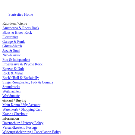
Startseite / Home
Rubriken / Genre
Americana & Roots Rock
Blues & Blues-Rock
Electronica
Garage & Punk
Glitter-Merch
Jazz & Soul
Neo-Klassik
Pop & Independent
Progressive & Psyche Rock
Reggae & Dub
Rock & Metal
Rock'n'Roll & Rockabilly
Singer-Songwriter, Folk & Country
Soundtracks
Weihnachten
Worldmusic
einkauf / Buying
Mein Konto / My Account
Warenkorb / Shopping Cart
Kasse / Checkout
information
Datenschutz / Privacy Policy
Versandkosten / Postage
Widerrufsbelehrung / Cancellation Policy
: - Hilfe