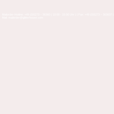
Mailorder-Hotline: +49 (0)5273 – 36360 ( 10:00 - 15:00 Uhr ) | Fax: +49 (0)5273 – 363637 |
Mail: mailorder@glitterhouse.com