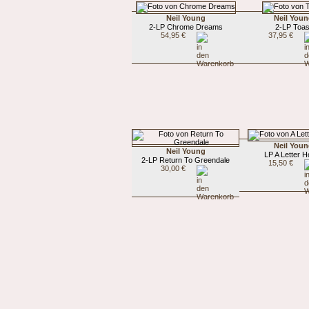
Neil Young
Neil You
2-LP Chrome Dreams
2-LP Toas
54,95 €
37,95 €
Neil You
Neil Young
LP A Letter 
2-LP Return To Greendale
15,50 €
30,00 €