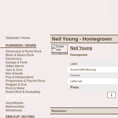
Startseite / Home
Neil Young - Homegrown
RUBRIKEN / GENRE
Neil Young
Americana & Roots Rock
Blues & Blues-Rock
Homegrown
Electronica
Garage & Punk
Label
Glitter-Merch
Jazz & Soul
Erstveröffentlichung
Neo-Klassik
Format
Pop & Independent
Progressive & Psyche Rock
Lieferzeit
Reggae & Dub
Preis
Rock & Metal
Rock'n'Roll & Rockabilly
Singer-Songwriter, Folk &
Country
Soundtracks
Weihnachten
Worldmusic
Rezension
EINKAUF / BUYING