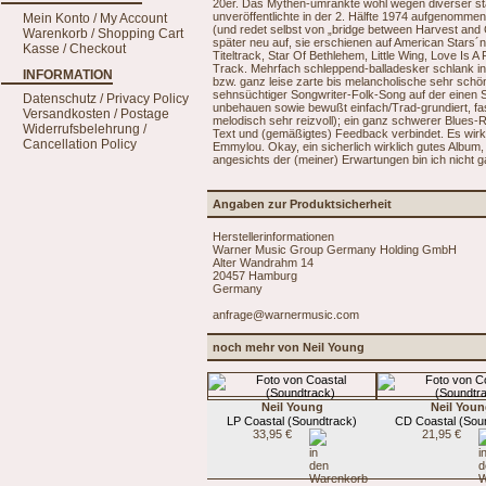
20er. Das Mythen-umrankte wohl wegen diverser st
unveröffentlichte in der 2. Hälfte 1974 aufgenommene
Mein Konto / My Account
(und redet selbst von „bridge between Harvest and C
Warenkorb / Shopping Cart
später neu auf, sie erschienen auf American Stars
Kasse / Checkout
Titeltrack, Star Of Bethlehem, Little Wing, Love Is 
Track. Mehrfach schleppend-balladesker schlank ins
INFORMATION
bzw. ganz leise zarte bis melancholische sehr sch
sehnsüchtiger Songwriter-Folk-Song auf der einen Se
Datenschutz / Privacy Policy
unbehauen sowie bewußt einfach/Trad-grundiert, fast 
Versandkosten / Postage
melodisch sehr reizvoll); ein ganz schwerer Blues
Widerrufsbelehrung /
Text und (gemäßigtes) Feedback verbindet. Es wir
Cancellation Policy
Emmylou. Okay, ein sicherlich wirklich gutes Albu
angesichts der (meiner) Erwartungen bin ich nicht 
Angaben zur Produktsicherheit
Herstellerinformationen
Warner Music Group Germany Holding GmbH
Alter Wandrahm 14
20457 Hamburg
Germany
anfrage@warnermusic.com
noch mehr von Neil Young
Neil Young
Neil You
LP Coastal (Soundtrack)
CD Coastal (Sou
33,95 €
21,95 €