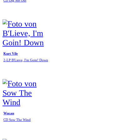
CD Dig Me Out
Kurt Vile
2-LP B'Lieve, I'm Goin! Down
Wucan
CD Sow The Wind