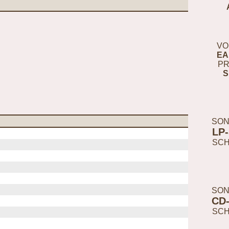
VO
EA
PR
S
SON
LP
SC
SON
CD
SC