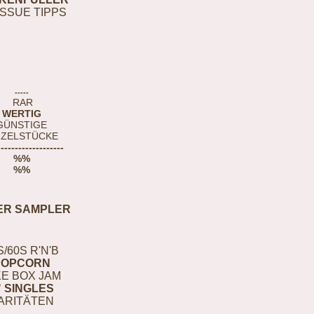
ISSUE TIPPS
-----
RAR
WERTIG
GÜNSTIGE
NZELSTÜCKE
-------------------
%%
%%
ER SAMPLER
S/60S R'N'B
POPCORN
E BOX JAM
" SINGLES
ARITÄTEN