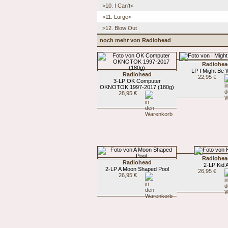
>10. I Can't<
>11. Lurge<
>12. Blow Out
noch mehr von Radiohead
Radiohea
LP I Might Be
Radiohead
22,95 €
3-LP OK Computer
OKNOTOK 1997-2017 (180g)
28,95 €
Radiohea
Radiohead
2-LP Kid 
2-LP A Moon Shaped Pool
26,95 €
26,95 €