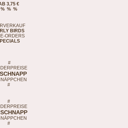
AB 3,75 €
% % %
RVERKAUF
RLY BIRDS
E-ORDERS
PECIALS
#
DERPREISE
-SCHNAPP
HNÄPPCHEN
#
#
DERPREISE
-SCHNAPP
HNÄPPCHEN
#