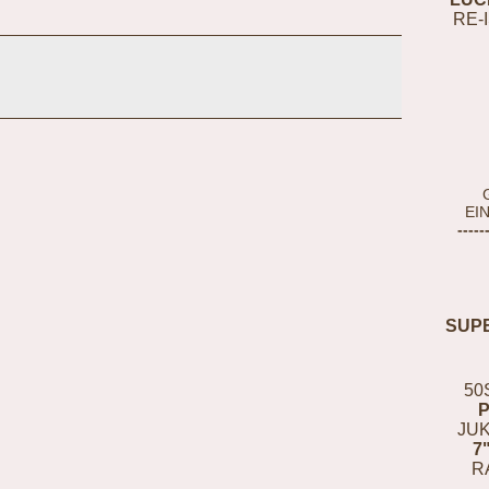
RE-
EI
-----
SUP
50
JUK
7
R