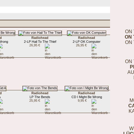
ON 
ON 
d
Radiohead
Radiohead
 Wrong
2-LP Hail To The Thief
2-LP OK Computer
ON 
26,95 €
26,95 €
ON 
P
AU
d
Radiohead
Radiohead
A
LP The Bends
CD I Might Be Wrong
M
25,95 €
9,95 €
C
K
W
LÜC