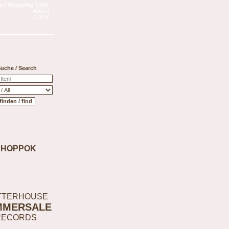
 / Shopping Cart:
Artikel
0,00 €
uche / Search
SHOPPOK
TTERHOUSE
MMERSALE
RECORDS