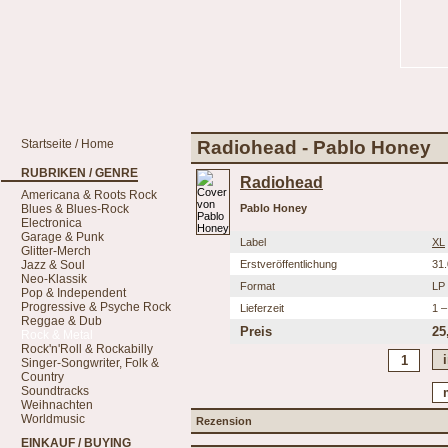
Startseite / Home
Radiohead - Pablo Honey
RUBRIKEN / GENRE
Radiohead
Americana & Roots Rock
Blues & Blues-Rock
Pablo Honey
Electronica
Garage & Punk
Label
XL
Glitter-Merch
Jazz & Soul
Erstveröffentlichung
31
Neo-Klassik
Format
LP
Pop & Independent
Progressive & Psyche Rock
Lieferzeit
1 –
Reggae & Dub
Preis
25
Rock & Metal
Rock'n'Roll & Rockabilly
Singer-Songwriter, Folk &
Country
Soundtracks
Weihnachten
Worldmusic
Rezension
EINKAUF / BUYING