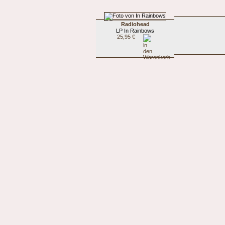
Radiohead
LP In Rainbows
25,95 €