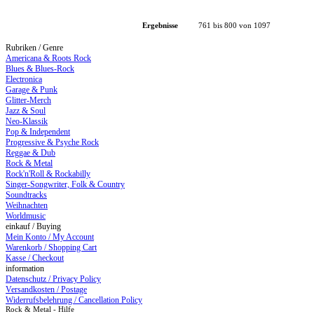
Ergebnisse
761 bis 800 von 1097
Rubriken / Genre
Americana & Roots Rock
Blues & Blues-Rock
Electronica
Garage & Punk
Glitter-Merch
Jazz & Soul
Neo-Klassik
Pop & Independent
Progressive & Psyche Rock
Reggae & Dub
Rock & Metal
Rock'n'Roll & Rockabilly
Singer-Songwriter, Folk & Country
Soundtracks
Weihnachten
Worldmusic
einkauf / Buying
Mein Konto / My Account
Warenkorb / Shopping Cart
Kasse / Checkout
information
Datenschutz / Privacy Policy
Versandkosten / Postage
Widerrufsbelehrung / Cancellation Policy
Rock & Metal - Hilfe