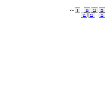
1
18
19
20
Seite
...
21
22
28
...