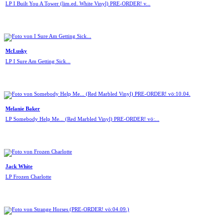
LP I Built You A Tower (lim.ed. White Vinyl) PRE-ORDER! v...
McLusky
LP I Sure Am Getting Sick...
Melanie Baker
LP Somebody Help Me... (Red Marbled Vinyl) PRE-ORDER! vö:...
Jack White
LP Frozen Charlotte