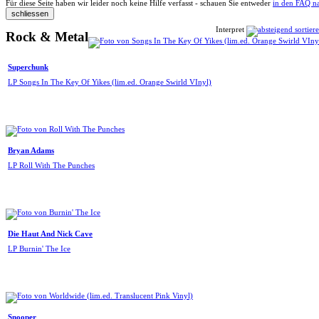
Für diese Seite haben wir leider noch keine Hilfe verfasst - schauen Sie entweder
in den FAQ n
Interpret
Rock & Metal
Superchunk
LP Songs In The Key Of Yikes (lim.ed. Orange Swirld VInyl)
Bryan Adams
LP Roll With The Punches
Die Haut And Nick Cave
LP Burnin' The Ice
Snooper