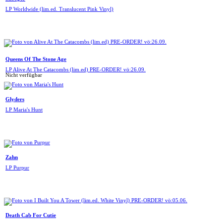
LP Worldwide (lim.ed. Translucent Pink Vinyl)
Queens Of The Stone Age
LP Alive At The Catacombs (lim.ed) PRE-ORDER! vö:26.09.
Nicht verfügbar
Glyders
LP Maria's Hunt
Zahn
LP Purpur
Death Cab For Cutie