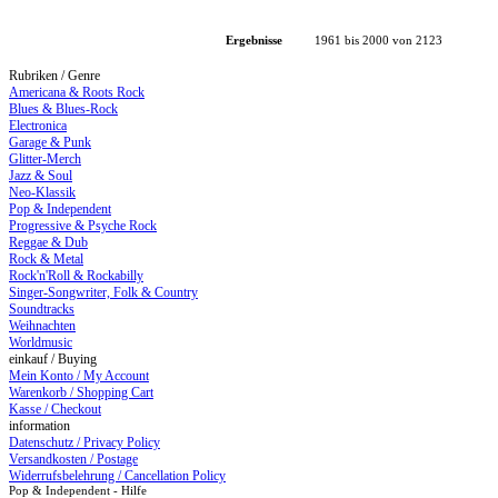
Ergebnisse
1961 bis 2000 von 2123
Rubriken / Genre
Americana & Roots Rock
Blues & Blues-Rock
Electronica
Garage & Punk
Glitter-Merch
Jazz & Soul
Neo-Klassik
Pop & Independent
Progressive & Psyche Rock
Reggae & Dub
Rock & Metal
Rock'n'Roll & Rockabilly
Singer-Songwriter, Folk & Country
Soundtracks
Weihnachten
Worldmusic
einkauf / Buying
Mein Konto / My Account
Warenkorb / Shopping Cart
Kasse / Checkout
information
Datenschutz / Privacy Policy
Versandkosten / Postage
Widerrufsbelehrung / Cancellation Policy
Pop & Independent - Hilfe