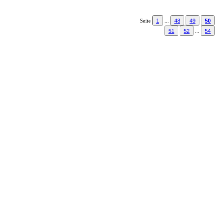
1
48
49
50
Seite
...
51
52
54
...