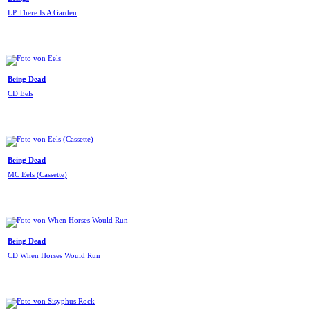
LP There Is A Garden
Being Dead
CD Eels
Being Dead
MC Eels (Cassette)
Being Dead
CD When Horses Would Run