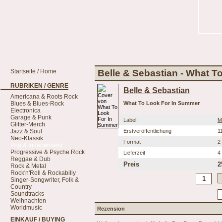
Startseite / Home
Belle & Sebastian - What 
RUBRIKEN / GENRE
Belle & Sebastian
Americana & Roots Rock
Blues & Blues-Rock
What To Look For In Summer
Electronica
Garage & Punk
Label
M
Glitter-Merch
Jazz & Soul
Erstveröffentlichung
1
Neo-Klassik
Format
2
Pop & Independent
Progressive & Psyche Rock
Lieferzeit
4
Reggae & Dub
Preis
2
Rock & Metal
Rock'n'Roll & Rockabilly
Singer-Songwriter, Folk &
Country
Soundtracks
Weihnachten
Worldmusic
Rezension
EINKAUF / BUYING