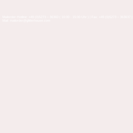
Mailorder-Hotline: +49 (0)5273 – 36360 ( 10:00 - 15:00 Uhr ) | Fax: +49 (0)5273 – 363637 |
Mail: mailorder@glitterhouse.com