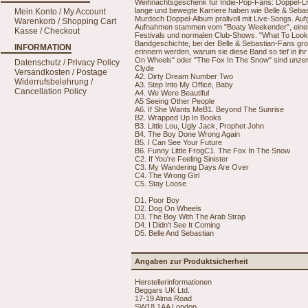
Weihnachtsgeschenk für Indie-Pop-Fans: Doppel-Liv
lange und bewegte Karriere haben wie Belle & Sebas
Mein Konto / My Account
Murdoch Doppel-Album prallvoll mit Live-Songs. A
Warenkorb / Shopping Cart
Aufnahmen stammen vom "Boaty Weekender", einer v
Kasse / Checkout
Festivals und normalen Club-Shows. "What To Look 
Bandgeschichte, bei der Belle & Sebastian-Fans gro
INFORMATION
erinnern werden, warum sie diese Band so tief in i
On Wheels" oder "The Fox In The Snow" sind unzer
Datenschutz / Privacy Policy
Clyde
Versandkosten / Postage
A2. Dirty Dream Number Two
Widerrufsbelehrung /
A3. Step Into My Office, Baby
Cancellation Policy
A4. We Were Beautiful
A5 Seeing Other People
A6. If She Wants MeB1. Beyond The Sunrise
B2. Wrapped Up In Books
B3. Little Lou, Ugly Jack, Prophet John
B4. The Boy Done Wrong Again
B5. I Can See Your Future
B6. Funny Little FrogC1. The Fox In The Snow
C2. If You're Feeling Sinister
C3. My Wandering Days Are Over
C4. The Wrong Girl
C5. Stay Loose
D1. Poor Boy
D2. Dog On Wheels
D3. The Boy With The Arab Strap
D4. I Didn't See It Coming
D5. Belle And Sebastian
Angaben zur Produktsicherheit
Herstellerinformationen
Beggars UK Ltd.
17-19 Alma Road
SW18 1AA London