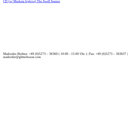
CD (w/ Marketa Irglova) The Swell Season
Mailorder-Hotline: +49 (0)5273 – 36360 ( 10:00 - 15:00 Uhr ) | Fax: +49 (0)5273 – 363637 |
mailorder@glitterhouse.com