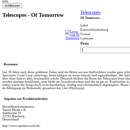
hilfe
Telescopes
Telescopes - Of Tomorrow
Of Tomorrow
Label
Erstveröffentlichung
Format
Lieferzeit
Preis
Rezension
Gut 30 Jahre nach ihren goldenen Zeiten sind die Briten aus aus Staffordshire wieder ganz sch
Spacemen 3 und Loop unterwegs, heute klingen sie etwas relaxter und eigenständiger. Der lei
aber ohne dass es allzu beschaulich würde. Dennoch bleiben die Roots der Telescopes beim k
werden sparsam modifiziert, man bleibt im Genrekonformen und das ist gut so. Kopfnicken in S
früher waren die Songs doch recht hausbacken, muffig und offensichtlich abgekupfert. Heute l
im Alleingang im Heimstudio gezaubert hat. (Joe Whirlypop)
Angaben zur Produktsicherheit
Herstellerinformationen
Tapete Musik e.K.
Stahltwiete 10
22761 Hamburg
Deutschland
http://www.tapeterecords.de/