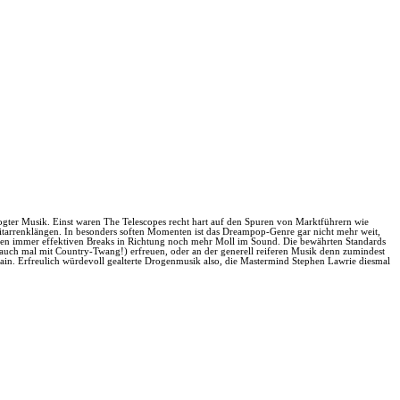
drogter Musik. Einst waren The Telescopes recht hart auf den Spuren von Marktführern wie
Gitarrenklängen. In besonders soften Momenten ist das Dreampop-Genre gar nicht mehr weit,
 den immer effektiven Breaks in Richtung noch mehr Moll im Sound. Die bewährten Standards
 (auch mal mit Country-Twang!) erfreuen, oder an der generell reiferen Musik denn zumindest
Chain. Erfreulich würdevoll gealterte Drogenmusik also, die Mastermind Stephen Lawrie diesmal