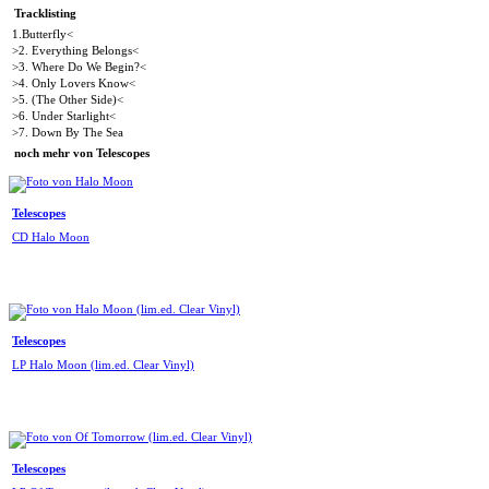
Tracklisting
1.Butterfly<
>2. Everything Belongs<
>3. Where Do We Begin?<
>4. Only Lovers Know<
>5. (The Other Side)<
>6. Under Starlight<
>7. Down By The Sea
noch mehr von Telescopes
Telescopes
CD Halo Moon
Telescopes
LP Halo Moon (lim.ed. Clear Vinyl)
Telescopes