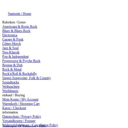
Startseite / Home
Rubriken / Genre
Americana & Roots Rock
Blues & Blues-Rock
Electronica
Garage & Punk
Glitter-Merch
Jazz & Soul
Neo-Klassik
Pop & Independent
Progressive & Psyche Rock
Reggae & Dub
Rock & Metal
Rock'n'Roll & Rockabilly
Singer-Songwriter, Folk & Country
Soundtracks
Weihnachten
Worldmusic
einkauf / Buying
Mein Konto / My Account
Warenkorb / Shopping Cart
Kasse / Checkout
information
Datenschutz / Privacy Policy
Versandkosten / Postage
Widerrufsbelehrung / Cancellation Policy
Telescopes: Of Tomorrow - Hilfe