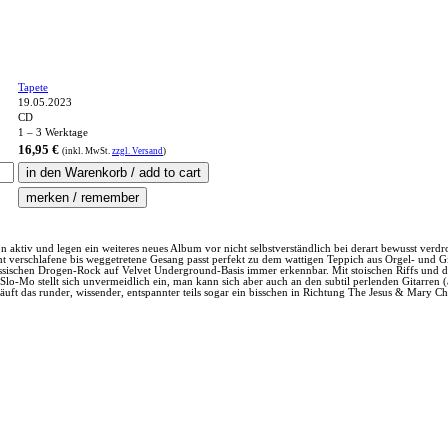
Tapete
19.05.2023
CD
1 – 3 Werktage
16,95 €
(inkl.
MwSt.
zzgl. Versand
)
ön aktiv und legen ein weiteres neues Album vor nicht selbstverständlich bei derart bewusst ver
cht verschlafene bis weggetretene Gesang passt perfekt zu dem wattigen Teppich aus Orgel- und 
lassischen Drogen-Rock auf Velvet Underground-Basis immer erkennbar. Mit stoischen Riffs und
lo-Mo stellt sich unvermeidlich ein, man kann sich aber auch an den subtil perlenden Gitarren
äuft das runder, wissender, entspannter teils sogar ein bisschen in Richtung The Jesus & Mary 