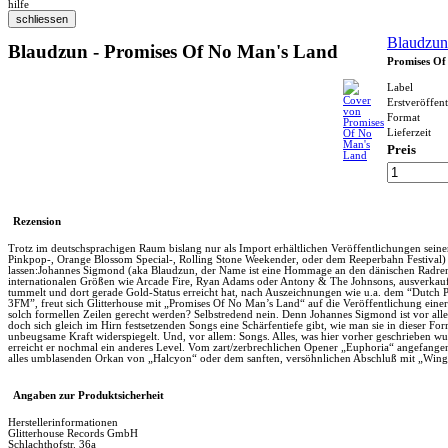
hilfe
Blaudzun
Blaudzun - Promises Of No Man's Land
Promises Of
Label
Erstveröffen
Format
Lieferzeit
Preis
Rezension
Trotz im deutschsprachigen Raum bislang nur als Import erhältlichen Veröffentlichungen seine
Pinkpop-, Orange Blossom Special-, Rolling Stone Weekender, oder dem Reeperbahn Festival) b
lassen:Johannes Sigmond (aka Blaudzun, der Name ist eine Hommage an den dänischen Radrennf
internationalen Größen wie Arcade Fire, Ryan Adams oder Antony & The Johnsons, ausverkauf
tummelt und dort gerade Gold-Status erreicht hat, nach Auszeichnungen wie u.a. dem “Dutch 
3FM”, freut sich Glitterhouse mit „Promises Of No Man’s Land“ auf die Veröffentlichung eine
solch formellen Zeilen gerecht werden? Selbstredend nein. Denn Johannes Sigmond ist vor all
doch sich gleich im Hirn festsetzenden Songs eine Schärfentiefe gibt, wie man sie in dieser Fo
unbeugsame Kraft widerspiegelt. Und, vor allem: Songs. Alles, was hier vorher geschrieben w
erreicht er nochmal ein anderes Level. Vom zart/zerbrechlichen Opener „Euphoria“ angefange
alles umblasenden Orkan von „Halcyon“ oder dem sanften, versöhnlichen Abschluß mit „Wingbe
Angaben zur Produktsicherheit
Herstellerinformationen
Glitterhouse Records GmbH
Schlachthofstr. 36a