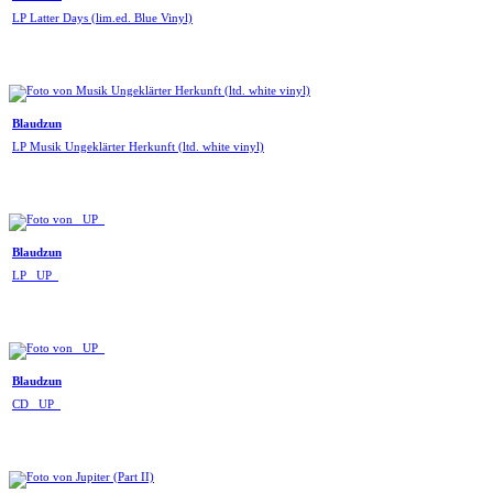
LP Latter Days (lim.ed. Blue Vinyl)
Blaudzun
LP Musik Ungeklärter Herkunft (ltd. white vinyl)
Blaudzun
LP _UP_
Blaudzun
CD _UP_