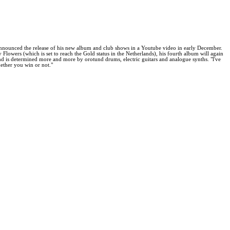
nnounced the release of his new album and club shows in a Youtube video in early December.
Flowers (which is set to reach the Gold status in the Netherlands), his fourth album will again
 is determined more and more by orotund drums, electric guitars and analogue synths. "l've
hether you win or not."