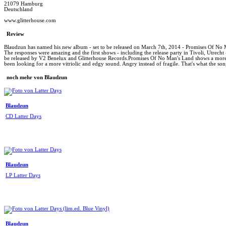
21079 Hamburg
Deutschland
www.glitterhouse.com
Review
Blaudzun has named his new album - set to be released on March 7th, 2014 - Promises Of No M
The responses were amazing and the first shows - including the release party in Tivoli, Utrecht
be released by V2 Benelux and Glitterhouse Records.Promises Of No Man's Land shows a more d
been looking for a more vitriolic and edgy sound. Angry instead of fragile. That's what the song
noch mehr von Blaudzun
Blaudzun
CD Latter Days
Blaudzun
LP Latter Days
Blaudzun