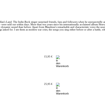
an's Land. The Indie-Rock singer surprised friends, fans and followers when he unexpectedly a
 - were sold out within days. More than two years since his internationally acclaimed album Heavy 
ynamic sound than before. Apart from Blaudzun's remarkable and characteristic voice the sound
s asked for. I see them as modern war cries; the songs you sing either before or after a battle, w
15,95 €
25,95 €