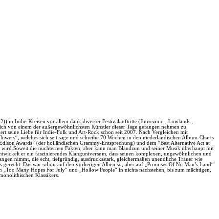
) in Indie-Kreisen vor allem dank diverser Festivalauftritte (Eurosonic-, Lowlands-,
, sich von einem der außergewöhnlichsten Künstler dieser Tage gefangen nehmen zu
t seine Liebe für Indie-Folk und Art-Rock schon seit 2007. Nach Vergleichen mit
wers“, welches sich seit sage und schreibe 70 Wochen in den niederländischen Album-Charts
h Edison Awards” (der holländischen Grammy-Entsprechung) und dem “Best Alternative Act at
tet wird.Soweit die nüchternen Fakten, aber kann man Blaudzun und seiner Musik überhaupt mit
 entwickelt er ein faszinierendes Klanguniversum, dass seinen komplexen, ungewöhnlichen und
gefangen nimmt, die echt, tiefgründig, ausdrucksstark, gleichermaßen unendliche Trauer wie
ls gerecht. Das war schon auf den vorherigen Alben so, aber auf „Promises Of No Man’s Land“
en „Too Many Hopes For July“ und „Hollow People“ in nichts nachstehen, bis zum mächtigen,
onolithischen Klassikers.