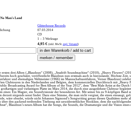
 No Man's Land
Glitterhouse Records
tlichung
07.03.2014
CD
1 – 3 Werktage
4,95 €
(inkl.
MwSt.
zzgl. Versand
)
r ersten drei Alben („Blaudzun“ (2008), „Seadrift Soundmachine“ (2010), „Heavy Flowers“ (2012)
ereits hoch geschätzt, veröffentlicht Blaudzun nun erstmals auch in hierzulande. Höchste Zeit
ahrer und ehemaligen Weltmeister (1966) im Mannschaftszeitfahren, Verner Blaudzun) zelebrier
ten Clubtouren in den Niederlanden und Belgien, dem kommerziellen Durchbruch mit „Heavy Flo
Public Broadcasting Award for Best Album of the Year 2012”, dem “Best Male Artist at the Dutc
r großartigen und vielseitigen Platte im März 2014, die durch eine ausgedehnte Clubtour beglei
em eines: Ein Magier, ein Soundvisionär der besonderen Art. Mit seiner bis zu 9-köpfigen Band
rm derzeit nirgends sonst findet. Dazu eine Stimme, die man nicht vergisst, die einen einsaugt, 
urde, wäre obsolet, würde nicht Johannes Sigmond’s Songwriting genau diesen Qualitäten mehr a
n über den packend-treibenden Titelsong mit unwiderstehlicher Hookline, dem die nachfolgend
at“, Blaudzun’s neues Album hat die Songs, die Sounds, die Dramaturgie und die Vision eines m