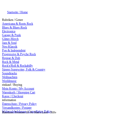
Startseite / Home
Rubriken / Genre
Americana & Roots Rock
Blues & Blues-Rock
Electronica
Garage & Punk
Glitter-Merch
Jazz & Soul
Neo-Klassik
Pop & Independent
Progressive & Psyche Rock
Reggae & Dub
Rock & Metal
Rock'n'Roll & Rockabilly
Singer-Songwriter, Folk & Country
Soundtracks
Weihnachten
Worldmusic
einkauf / Buying
Mein Konto / My Account
Warenkorb / Shopping Cart
Kasse / Checkout
information
Datenschutz / Privacy Policy
Versandkosten / Postage
Widerrufsbelehrung / Cancellation Policy
Blaudzun: Promises Of No Man's Land - Hilfe