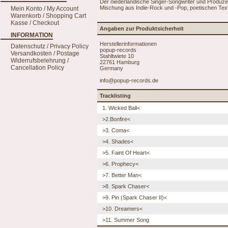
Der niederländische Singer-Songwriter und Produzen
Mischung aus Indie-Rock und -Pop, poetischen Tex
Mein Konto / My Account
Warenkorb / Shopping Cart
Kasse / Checkout
Angaben zur Produktsicherheit
INFORMATION
Herstellerinformationen
Datenschutz / Privacy Policy
popup-records
Versandkosten / Postage
Stahltwiete 10
Widerrufsbelehrung /
22761 Hamburg
Cancellation Policy
Germany
info@popup-records.de
Tracklisting
1. Wicked Ball<
>2.Bonfire<
>3. Coma<
>4. Shades<
>5. Faint Of Heart<
>6. Prophecy<
>7. Better Man<
>8. Spark Chaser<
>9. Pin (Spark Chaser II)<
>10. Dreamers<
>11. Summer Song