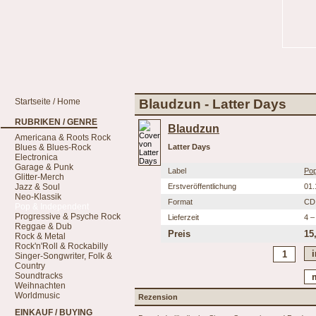
Startseite / Home
Blaudzun - Latter Days
RUBRIKEN / GENRE
Blaudzun
Americana & Roots Rock
Blues & Blues-Rock
Latter Days
Electronica
Garage & Punk
Label
Po
Glitter-Merch
Jazz & Soul
Erstveröffentlichung
01.
Neo-Klassik
Format
CD
Pop & Independent
Progressive & Psyche Rock
Lieferzeit
4 –
Reggae & Dub
Preis
15
Rock & Metal
Rock'n'Roll & Rockabilly
Singer-Songwriter, Folk &
Country
Soundtracks
Weihnachten
Worldmusic
Rezension
EINKAUF / BUYING