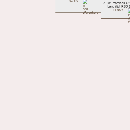
9,75 €
2-10" Promises Of
Land (ltd. RSD E
11,95 €