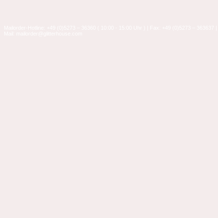
Mailorder-Hotline: +49 (0)5273 – 36360 ( 10:00 - 15:00 Uhr ) | Fax: +49 (0)5273 – 363637 |
Mail: mailorder@glitterhouse.com