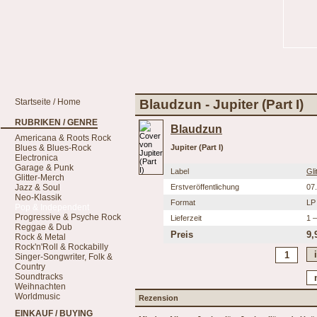
Startseite / Home
Blaudzun - Jupiter (Part I)
RUBRIKEN / GENRE
Blaudzun
Americana & Roots Rock
Blues & Blues-Rock
Jupiter (Part I)
Electronica
Garage & Punk
Label
Gl
Glitter-Merch
Jazz & Soul
Erstveröffentlichung
07
Neo-Klassik
Format
LP
Pop & Independent
Progressive & Psyche Rock
Lieferzeit
1 
Reggae & Dub
Preis
9,
Rock & Metal
Rock'n'Roll & Rockabilly
Singer-Songwriter, Folk &
Country
Soundtracks
Weihnachten
Worldmusic
Rezension
EINKAUF / BUYING