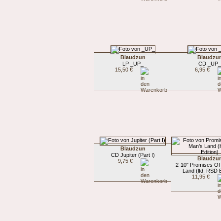
Blaudzun
Blaudzu
LP _UP_
CD _UP
15,50 €
6,95 €
Blaudzun
CD Jupiter (Part I)
Blaudzu
9,75 €
2-10" Promises Of
Land (ltd. RSD E
11,95 €