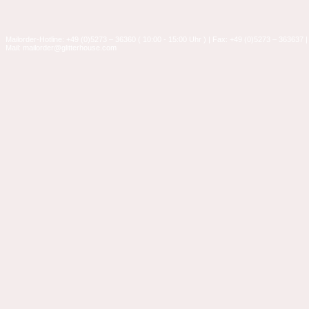
Mailorder-Hotline: +49 (0)5273 – 36360 ( 10:00 - 15:00 Uhr ) | Fax: +49 (0)5273 – 363637 |
Mail: mailorder@glitterhouse.com