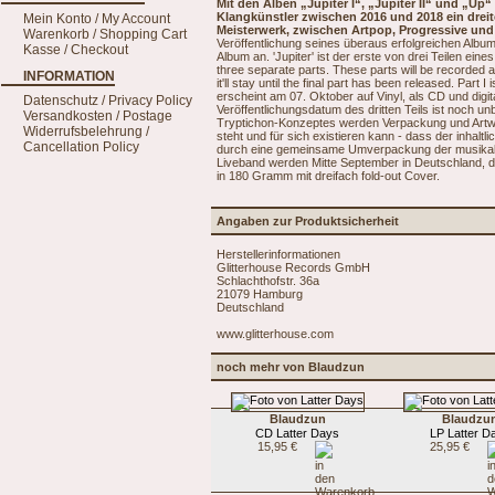
Mit den Alben „Jupiter I“, „Jupiter II“ und „Up
Klangkünstler zwischen 2016 und 2018 ein dreit
Mein Konto / My Account
Meisterwerk, zwischen Artpop, Progressive und
Warenkorb / Shopping Cart
Veröffentlichung seines überaus erfolgreichen Albu
Kasse / Checkout
Album an. 'Jupiter' ist der erste von drei Teilen ein
three separate parts. These parts will be recorded at
INFORMATION
it'll stay until the final part has been released. Part I
erscheint am 07. Oktober auf Vinyl, als CD und digita
Datenschutz / Privacy Policy
Veröffentlichungsdatum des dritten Teils ist noch 
Versandkosten / Postage
Tryptichon-Konzeptes werden Verpackung und Artwork 
Widerrufsbelehrung /
steht und für sich existieren kann - dass der inh
Cancellation Policy
durch eine gemeinsame Umverpackung der musikalis
Liveband werden Mitte September in Deutschland, d
in 180 Gramm mit dreifach fold-out Cover.
Angaben zur Produktsicherheit
Herstellerinformationen
Glitterhouse Records GmbH
Schlachthofstr. 36a
21079 Hamburg
Deutschland
www.glitterhouse.com
noch mehr von Blaudzun
Blaudzun
Blaudzu
CD Latter Days
LP Latter D
15,95 €
25,95 €