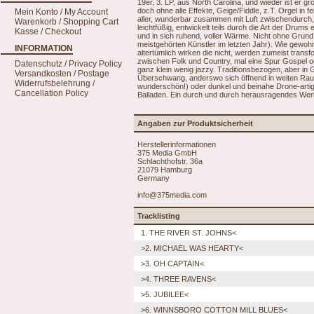
19er, 3. LP, aus North Carolina, und wieder ist er gro
doch ohne alle Effekte, Geige/Fiddle, z.T. Orgel in 
Mein Konto / My Account
aller, wunderbar zusammen mit Luft zwischendurch, i
Warenkorb / Shopping Cart
leichtfüßig, entwickelt teils durch die Art der Dru
Kasse / Checkout
und in sich ruhend, voller Wärme. Nicht ohne Grund 
meistgehörten Künstler im letzten Jahr). Wie gewohnt
INFORMATION
altertümlich wirken die nicht, werden zumeist trans
zwischen Folk und Country, mal eine Spur Gospel od
Datenschutz / Privacy Policy
ganz klein wenig jazzy. Traditionsbezogen, aber in
Versandkosten / Postage
Überschwang, anderswo sich öffnend in weiten Raum,
Widerrufsbelehrung /
wunderschön!) oder dunkel und beinahe Drone-artig. 
Cancellation Policy
Balladen. Ein durch und durch herausragendes Wer
Angaben zur Produktsicherheit
Herstellerinformationen
375 Media GmbH
Schlachthofstr. 36a
21079 Hamburg
Germany
info@375media.com
Tracklisting
1. THE RIVER ST. JOHNS<
>2. MICHAEL WAS HEARTY<
>3. OH CAPTAIN<
>4. THREE RAVENS<
>5. JUBILEE<
>6. WINNSBORO COTTON MILL BLUES<