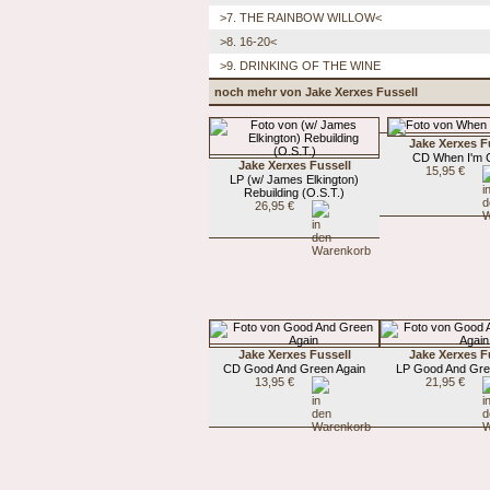
>7. THE RAINBOW WILLOW<
>8. 16-20<
>9. DRINKING OF THE WINE
noch mehr von Jake Xerxes Fussell
Jake Xerxes F
CD When I'm C
Jake Xerxes Fussell
15,95 €
LP (w/ James Elkington)
Rebuilding (O.S.T.)
26,95 €
Jake Xerxes Fussell
Jake Xerxes F
CD Good And Green Again
LP Good And Gre
13,95 €
21,95 €