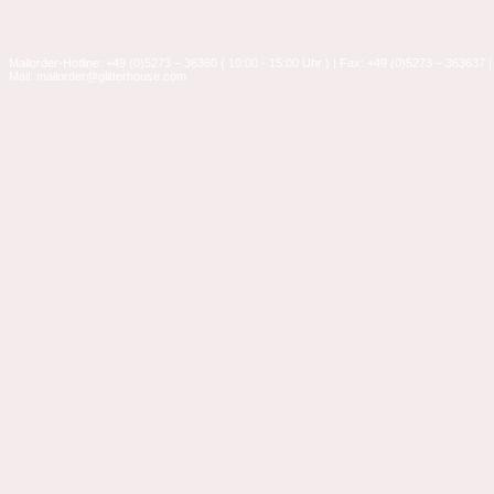
Mailorder-Hotline: +49 (0)5273 – 36360 ( 10:00 - 15:00 Uhr ) | Fax: +49 (0)5273 – 363637 |
Mail: mailorder@glitterhouse.com