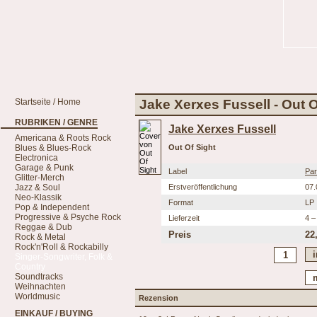
Startseite / Home
Jake Xerxes Fussell - Out O
RUBRIKEN / GENRE
Jake Xerxes Fussell
Americana & Roots Rock
Blues & Blues-Rock
Out Of Sight
Electronica
Garage & Punk
Label
Par
Glitter-Merch
Jazz & Soul
Erstveröffentlichung
07.
Neo-Klassik
Format
LP
Pop & Independent
Progressive & Psyche Rock
Lieferzeit
4 –
Reggae & Dub
Preis
22
Rock & Metal
Rock'n'Roll & Rockabilly
Singer-Songwriter, Folk &
Country
Soundtracks
Weihnachten
Worldmusic
Rezension
EINKAUF / BUYING