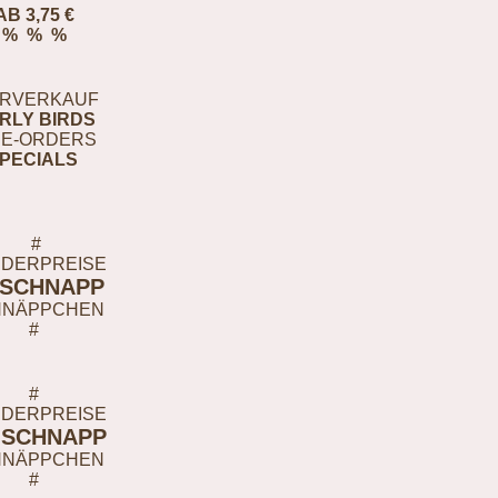
AB 3,75 €
% % %
RVERKAUF
RLY BIRDS
E-ORDERS
PECIALS
#
DERPREISE
-SCHNAPP
HNÄPPCHEN
#
#
DERPREISE
-SCHNAPP
HNÄPPCHEN
#