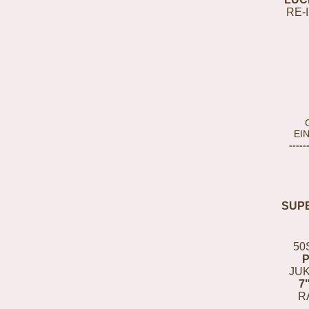
RE-
EI
-----
SUP
50
JUK
7
R