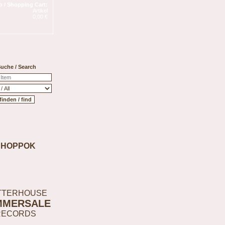
 / Shopping Cart:
Artikel
0,00 €
uche / Search
SHOPPOK
TTERHOUSE
MMERSALE
RECORDS