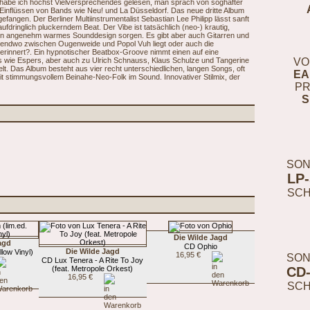
habe ich höchst Vielversprechendes gelesen, man sprach von soghafter
 Einflüssen von Bands wie Neu! und La Düsseldorf. Das neue dritte Album
fangen. Der Berliner Multiinstrumentalist Sebastian Lee Philipp lässt sanft
fdringlich pluckerndem Beat. Der Vibe ist tatsächlich (neo-) krautig,
 ein angenehm warmes Sounddesign sorgen. Es gibt aber auch Gitarren und
gendwo zwischen Ougenweide und Popol Vuh liegt oder auch die
rinnert?. Ein hypnotischer Beatbox-Groove nimmt einen auf eine
s wie Espers, aber auch zu Ulrich Schnauss, Klaus Schulze und Tangerine
VO
t. Das Album besteht aus vier recht unterschiedlichen, langen Songs, oft
EA
t stimmungsvollem Beinahe-Neo-Folk im Sound. Innovativer Stilmix, der
PR
S
SON
LP
SC
Die Wilde Jagd
agd
CD Ophio
Die Wilde Jagd
llow Vinyl)
16,95 €
SON
CD Lux Tenera - A Rite To Joy
(feat. Metropole Orkest)
CD
16,95 €
SC