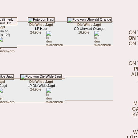
Die Wilde Jagd
Die Wilde Jagd
agd
LP Haut
CD Uhrwald Orange
im.ed.
ON 
24,95 €
16,95 €
s 12")
ON 
ON 
ON 
P
AU
agd
Die Wilde Jagd
 Jagd
LP Die Wilde Jagd
24,95 €
M
C
K
W
LÜC