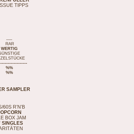
ISSUE TIPPS
-----
RAR
WERTIG
GÜNSTIGE
NZELSTÜCKE
-------------------
%%
%%
ER SAMPLER
S/60S R'N'B
POPCORN
E BOX JAM
" SINGLES
ARITÄTEN