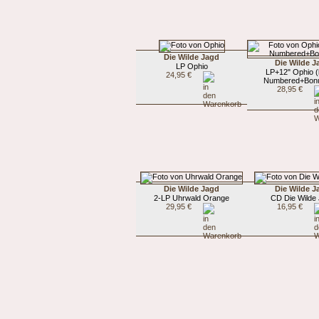
Die Wilde Jagd
Die Wilde J
LP Ophio
LP+12" Ophio (l
24,95 €
Numbered+Bonu
28,95 €
Die Wilde Jagd
Die Wilde J
2-LP Uhrwald Orange
CD Die Wilde
29,95 €
16,95 €