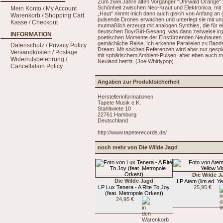
Zum zwei Jahre alten Vorgänger "Uhrwald Orange" 
Schönheit zwischen Neo-Kraut und Elektronica, mit
Mein Konto / My Account
„Haut“ nimmt mich dann auch gleich von Anfang an ge
Warenkorb / Shopping Cart
pulsende Drones erwachen und unterlegt sie mit unau
Kasse / Checkout
mutmaßlich erzeugt mit analogen Synthies, die für
deutschen Boy/Girl-Gesang, was dann zeitweise ir
INFORMATION
poetischen Momente der Einstürzenden Neubauten e
gemächliche Reise. Ich erkenne Parallelen zu Band
Datenschutz / Privacy Policy
Dream. Mit solchen Referenzen wird aber nur gespiel
Versandkosten / Postage
mit sphärischem Ambient-Pulsen, aber eben auch mi
Widerrufsbelehrung /
Neuland betritt. (Joe Whirlypop)
Cancellation Policy
Angaben zur Produktsicherheit
Herstellerinformationen
Tapete Musik e.K.
Stahltwiete 10
22761 Hamburg
Deutschland
http://www.tapeterecords.de/
noch mehr von Die Wilde Jagd
Die Wilde J
Die Wilde Jagd
LP Atem (lim.ed. Ye
LP Lux Tenera - A Rite To Joy
25,95 €
(feat. Metropole Orkest)
24,95 €