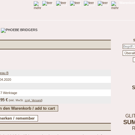
Warenkorb
S
eau B
04.2020
 7 Werktage
,95 €
(inkl.
MwSt.
zzgl. Versand
)
GLI
SU