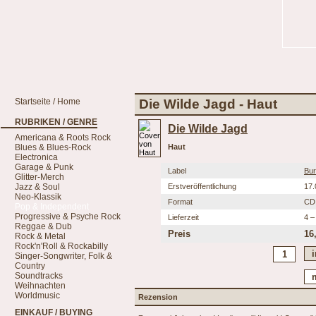
Startseite / Home
Die Wilde Jagd - Haut
RUBRIKEN / GENRE
Die Wilde Jagd
Americana & Roots Rock
Blues & Blues-Rock
Haut
Electronica
Garage & Punk
Label
Bur
Glitter-Merch
Jazz & Soul
Erstveröffentlichung
17.
Neo-Klassik
Format
CD
Pop & Independent
Progressive & Psyche Rock
Lieferzeit
4 –
Reggae & Dub
Preis
16
Rock & Metal
Rock'n'Roll & Rockabilly
Singer-Songwriter, Folk &
Country
Soundtracks
Weihnachten
Worldmusic
Rezension
EINKAUF / BUYING